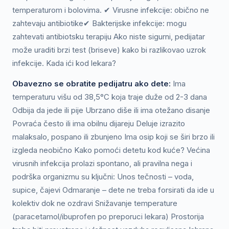
temperaturom i bolovima. ✔ Virusne infekcije: obično ne
zahtevaju antibiotike✔ Bakterijske infekcije: mogu
zahtevati antibiotsku terapiju Ako niste sigurni, pedijatar
može uraditi brzi test (briseve) kako bi razlikovao uzrok
infekcije. Kada ići kod lekara?
Obavezno se obratite pedijatru ako dete:
Ima
temperaturu višu od 38,5°C koja traje duže od 2-3 dana
Odbija da jede ili pije Ubrzano diše ili ima otežano disanje
Povraća često ili ima obilnu dijareju Deluje izrazito
malaksalo, pospano ili zbunjeno Ima osip koji se širi brzo ili
izgleda neobično Kako pomoći detetu kod kuće? Većina
virusnih infekcija prolazi spontano, ali pravilna nega i
podrška organizmu su ključni: Unos tečnosti – voda,
supice, čajevi Odmaranje – dete ne treba forsirati da ide u
kolektiv dok ne ozdravi Snižavanje temperature
(paracetamol/ibuprofen po preporuci lekara) Prostorija