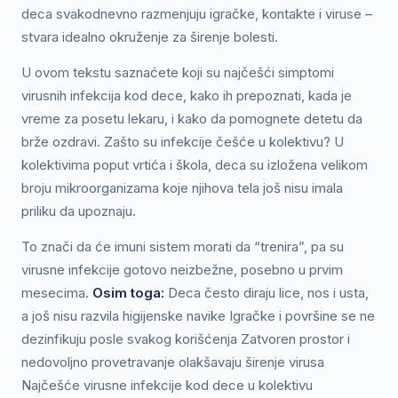
deca svakodnevno razmenjuju igračke, kontakte i viruse –
stvara idealno okruženje za širenje bolesti.
U ovom tekstu saznaćete koji su najčešći simptomi
virusnih infekcija kod dece, kako ih prepoznati, kada je
vreme za posetu lekaru, i kako da pomognete detetu da
brže ozdravi. Zašto su infekcije češće u kolektivu? U
kolektivima poput vrtića i škola, deca su izložena velikom
broju mikroorganizama koje njihova tela još nisu imala
priliku da upoznaju.
To znači da će imuni sistem morati da “trenira”, pa su
virusne infekcije gotovo neizbežne, posebno u prvim
mesecima.
Osim toga:
Deca često diraju lice, nos i usta,
a još nisu razvila higijenske navike Igračke i površine se ne
dezinfikuju posle svakog korišćenja Zatvoren prostor i
nedovoljno provetravanje olakšavaju širenje virusa
Najčešće virusne infekcije kod dece u kolektivu