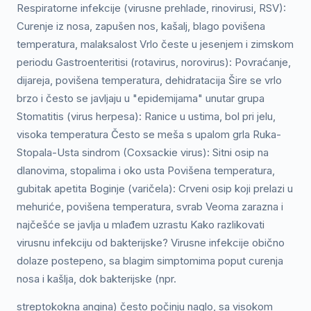
Respiratorne infekcije (virusne prehlade, rinovirusi, RSV):
Curenje iz nosa, zapušen nos, kašalj, blago povišena
temperatura, malaksalost Vrlo česte u jesenjem i zimskom
periodu Gastroenteritisi (rotavirus, norovirus): Povraćanje,
dijareja, povišena temperatura, dehidratacija Šire se vrlo
brzo i često se javljaju u "epidemijama" unutar grupa
Stomatitis (virus herpesa): Ranice u ustima, bol pri jelu,
visoka temperatura Često se meša s upalom grla Rukа-
Stopala-Usta sindrom (Coxsackie virus): Sitni osip na
dlanovima, stopalima i oko usta Povišena temperatura,
gubitak apetita Boginje (varičela): Crveni osip koji prelazi u
mehuriće, povišena temperatura, svrab Veoma zarazna i
najčešće se javlja u mlađem uzrastu Kako razlikovati
virusnu infekciju od bakterijske? Virusne infekcije obično
dolaze postepeno, sa blagim simptomima poput curenja
nosa i kašlja, dok bakterijske (npr.
streptokokna angina) često počinju naglo, sa visokom