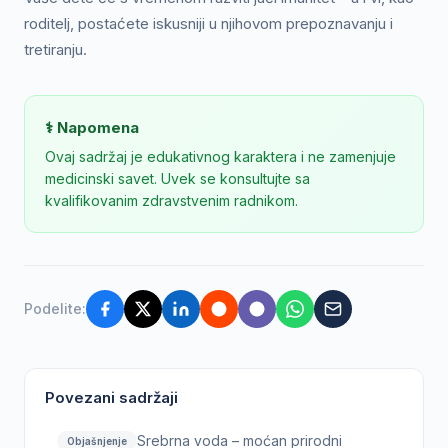
roditelj, postaćete iskusniji u njihovom prepoznavanju i
tretiranju.
⚕️ Napomena
Ovaj sadržaj je edukativnog karaktera i ne zamenjuje
medicinski savet. Uvek se konsultujte sa
kvalifikovanim zdravstvenim radnikom.
Podelite:
Povezani sadržaji
Srebrna voda – moćan prirodni
Objašnjenje