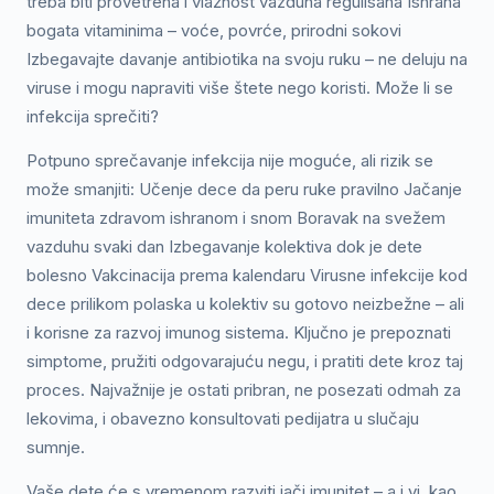
treba biti provetrena i vlažnost vazduha regulisana Ishrana
bogata vitaminima – voće, povrće, prirodni sokovi
Izbegavajte davanje antibiotika na svoju ruku – ne deluju na
viruse i mogu napraviti više štete nego koristi. Može li se
infekcija sprečiti?
Potpuno sprečavanje infekcija nije moguće, ali rizik se
može smanjiti: Učenje dece da peru ruke pravilno Jačanje
imuniteta zdravom ishranom i snom Boravak na svežem
vazduhu svaki dan Izbegavanje kolektiva dok je dete
bolesno Vakcinacija prema kalendaru Virusne infekcije kod
dece prilikom polaska u kolektiv su gotovo neizbežne – ali
i korisne za razvoj imunog sistema. Ključno je prepoznati
simptome, pružiti odgovarajuću negu, i pratiti dete kroz taj
proces. Najvažnije je ostati pribran, ne posezati odmah za
lekovima, i obavezno konsultovati pedijatra u slučaju
sumnje.
Vaše dete će s vremenom razviti jači imunitet – a i vi, kao