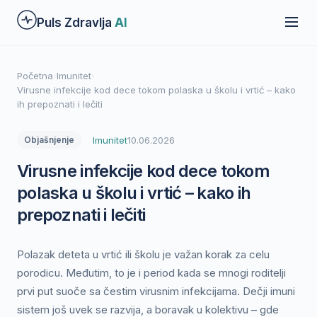
Preskoči
Puls Zdravlja
AI
na
glavni
sadržaj
Početna
›
Imunitet
›
Virusne infekcije kod dece tokom polaska u školu i vrtić – kako
ih prepoznati i lečiti
Imunitet
10.06.2026
Objašnjenje
Virusne infekcije kod dece tokom
polaska u školu i vrtić – kako ih
prepoznati i lečiti
Polazak deteta u vrtić ili školu je važan korak za celu
porodicu. Međutim, to je i period kada se mnogi roditelji
prvi put suoče sa čestim virusnim infekcijama. Dečji imuni
sistem još uvek se razvija, a boravak u kolektivu – gde