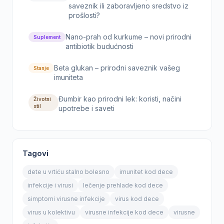
saveznik ili zaboravljeno sredstvo iz
prošlosti?
Nano-prah od kurkume – novi prirodni
Suplement
antibiotik budućnosti
Beta glukan – prirodni saveznik vašeg
Stanje
imuniteta
Đumbir kao prirodni lek: koristi, načini
Životni
stil
upotrebe i saveti
Tagovi
dete u vrtiću stalno bolesno
imunitet kod dece
infekcije i virusi
lečenje prehlade kod dece
simptomi virusne infekcije
virus kod dece
virus u kolektivu
virusne infekcije kod dece
virusne