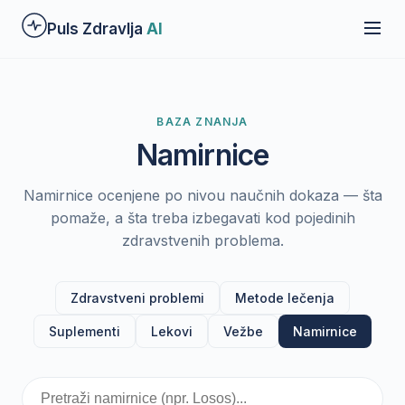
Preskoči
Puls Zdravlja
AI
na
glavni
sadržaj
BAZA ZNANJA
Namirnice
Namirnice ocenjene po nivou naučnih dokaza — šta
pomaže, a šta treba izbegavati kod pojedinih
zdravstvenih problema.
Zdravstveni problemi
Metode lečenja
Suplementi
Lekovi
Vežbe
Namirnice