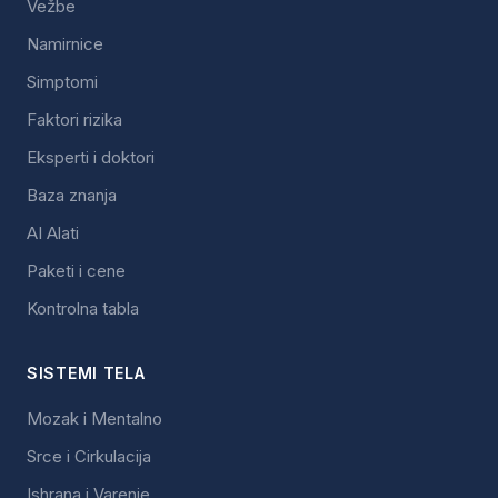
Vežbe
Namirnice
Simptomi
Faktori rizika
Eksperti i doktori
Baza znanja
AI Alati
Paketi i cene
Kontrolna tabla
SISTEMI TELA
Mozak i Mentalno
Srce i Cirkulacija
Ishrana i Varenje