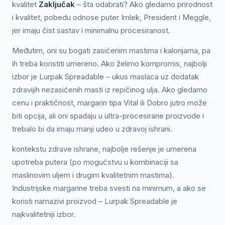
kvalitet
Zaključak
– šta odabrati? Ako gledamo prirodnost
i kvalitet, pobedu odnose puter Imlek, President i Meggle,
jer imaju čist sastav i minimalnu procesiranost.
Međutim, oni su bogati zasićenim mastima i kalorijama, pa
ih treba koristiti umereno. Ako želimo kompromis, najbolji
izbor je Lurpak Spreadable – ukus maslaca uz dodatak
zdravijih nezasićenih masti iz repičinog ulja. Ako gledamo
cenu i praktičnost, margarin tipa Vital ili Dobro jutro može
biti opcija, ali oni spadaju u ultra-procesirane proizvode i
trebalo bi da imaju manji udeo u zdravoj ishrani.
kontekstu zdrave ishrane, najbolje rešenje je umerena
upotreba putera (po mogućstvu u kombinaciji sa
maslinovim uljem i drugim kvalitetnim mastima).
Industrijske margarine treba svesti na minimum, a ako se
koristi namazivi proizvod – Lurpak Spreadable je
najkvalitetniji izbor.