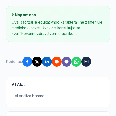
⚕️ Napomena
Ovaj sadržaj je edukativnog karaktera i ne zamenjuje
medicinski savet. Uvek se konsultujte sa
kvalifikovanim zdravstvenim radnikom.
Podelite:
AI Alati
AI Analiza Ishrane →