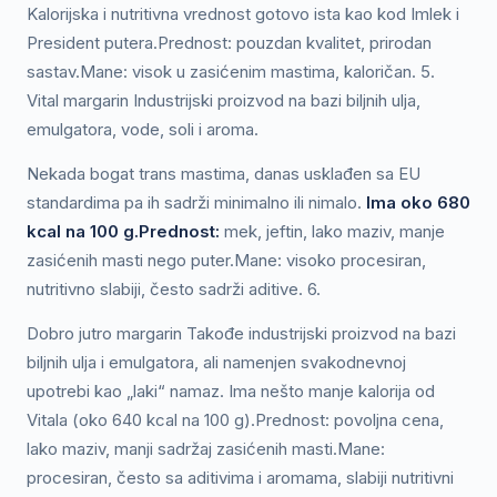
Kalorijska i nutritivna vrednost gotovo ista kao kod Imlek i
President putera.Prednost: pouzdan kvalitet, prirodan
sastav.Mane: visok u zasićenim mastima, kaloričan. 5.
Vital margarin Industrijski proizvod na bazi biljnih ulja,
emulgatora, vode, soli i aroma.
Nekada bogat trans mastima, danas usklađen sa EU
standardima pa ih sadrži minimalno ili nimalo.
Ima oko 680
kcal na 100 g.Prednost:
mek, jeftin, lako maziv, manje
zasićenih masti nego puter.Mane: visoko procesiran,
nutritivno slabiji, često sadrži aditive. 6.
Dobro jutro margarin Takođe industrijski proizvod na bazi
biljnih ulja i emulgatora, ali namenjen svakodnevnoj
upotrebi kao „laki“ namaz. Ima nešto manje kalorija od
Vitala (oko 640 kcal na 100 g).Prednost: povoljna cena,
lako maziv, manji sadržaj zasićenih masti.Mane:
procesiran, često sa aditivima i aromama, slabiji nutritivni