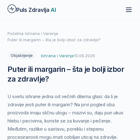
Preskoči
Puls Zdravlja
AI
na
glavni
sadržaj
Početna
›
Ishrana i Varenje
›
Puter ili margarin – šta je bolji izbor za zdravlje?
Ishrana i Varenje
10.06.2026
Objašnjenje
Puter ili margarin – šta je bolji izbor
za zdravlje?
U svetu ishrane jedna od večnih dilema glasi: da li je
zdravije jesti puter ili margarin? Na prvi pogled oba
proizvoda imaju sličnu ulogu – mazivi su, daju pun ukus
hlebu i pecivima, koriste se za kuvanje i pečenje.
Međutim, razlike u sastavu, poreklu i stepenu
procesiranosti mogu imati ozbiljan uticaj na zdravlje.