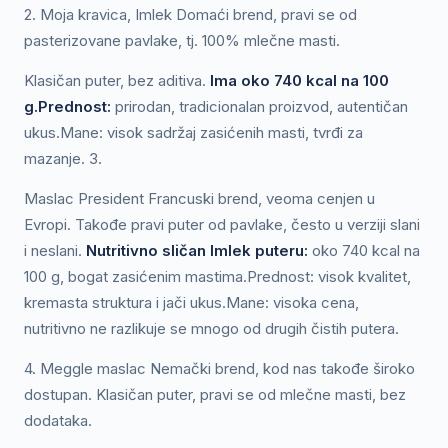
2. Moja kravica, Imlek Domaći brend, pravi se od
pasterizovane pavlake, tj. 100% mlečne masti.
Klasičan puter, bez aditiva.
Ima oko 740 kcal na 100
g.Prednost:
prirodan, tradicionalan proizvod, autentičan
ukus.Mane: visok sadržaj zasićenih masti, tvrđi za
mazanje. 3.
Maslac President Francuski brend, veoma cenjen u
Evropi. Takođe pravi puter od pavlake, često u verziji slani
i neslani.
Nutritivno sličan Imlek puteru:
oko 740 kcal na
100 g, bogat zasićenim mastima.Prednost: visok kvalitet,
kremasta struktura i jači ukus.Mane: visoka cena,
nutritivno ne razlikuje se mnogo od drugih čistih putera.
4. Meggle maslac Nemački brend, kod nas takođe široko
dostupan. Klasičan puter, pravi se od mlečne masti, bez
dodataka.