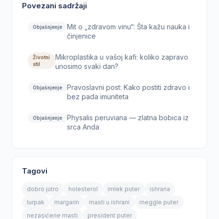
Povezani sadržaji
Mit o „zdravom vinu“: Šta kažu nauka i
Objašnjenje
činjenice
Mikroplastika u vašoj kafi: koliko zapravo
Životni
stil
unosimo svaki dan?
Pravoslavni post: Kako postiti zdravo i
Objašnjenje
bez pada imuniteta
Physalis peruviana — zlatna bobica iz
Objašnjenje
srca Anda
Tagovi
dobro jutro
holesterol
imlek puter
ishrana
lurpak
margarin
masti u ishrani
meggle puter
nezasićene masti
president puter