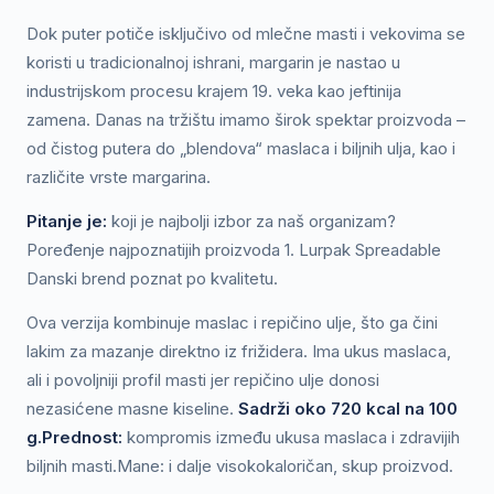
Dok puter potiče isključivo od mlečne masti i vekovima se
koristi u tradicionalnoj ishrani, margarin je nastao u
industrijskom procesu krajem 19. veka kao jeftinija
zamena. Danas na tržištu imamo širok spektar proizvoda –
od čistog putera do „blendova“ maslaca i biljnih ulja, kao i
različite vrste margarina.
Pitanje je:
koji je najbolji izbor za naš organizam?
Poređenje najpoznatijih proizvoda 1. Lurpak Spreadable
Danski brend poznat po kvalitetu.
Ova verzija kombinuje maslac i repičino ulje, što ga čini
lakim za mazanje direktno iz frižidera. Ima ukus maslaca,
ali i povoljniji profil masti jer repičino ulje donosi
nezasićene masne kiseline.
Sadrži oko 720 kcal na 100
g.Prednost:
kompromis između ukusa maslaca i zdravijih
biljnih masti.Mane: i dalje visokokaloričan, skup proizvod.