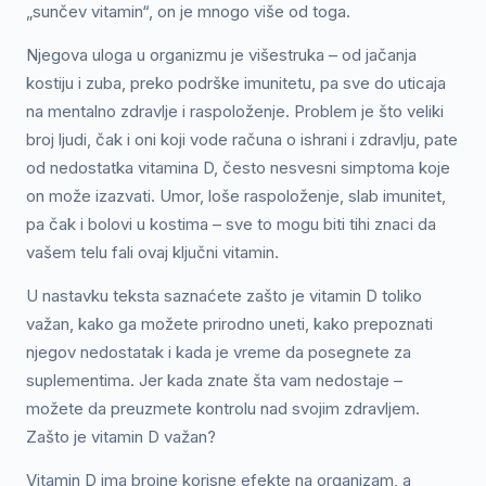
„sunčev vitamin“, on je mnogo više od toga.
Njegova uloga u organizmu je višestruka – od jačanja
kostiju i zuba, preko podrške imunitetu, pa sve do uticaja
na mentalno zdravlje i raspoloženje. Problem je što veliki
broj ljudi, čak i oni koji vode računa o ishrani i zdravlju, pate
od nedostatka vitamina D, često nesvesni simptoma koje
on može izazvati. Umor, loše raspoloženje, slab imunitet,
pa čak i bolovi u kostima – sve to mogu biti tihi znaci da
vašem telu fali ovaj ključni vitamin.
U nastavku teksta saznaćete zašto je vitamin D toliko
važan, kako ga možete prirodno uneti, kako prepoznati
njegov nedostatak i kada je vreme da posegnete za
suplementima. Jer kada znate šta vam nedostaje –
možete da preuzmete kontrolu nad svojim zdravljem.
Zašto je vitamin D važan?
Vitamin D ima brojne korisne efekte na organizam, a