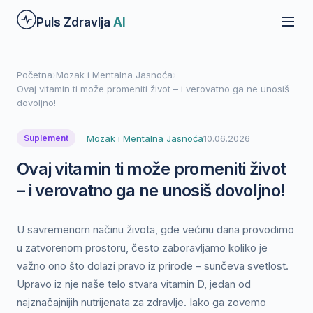
Preskoči
Puls Zdravlja
AI
na
glavni
sadržaj
Početna
›
Mozak i Mentalna Jasnoća
›
Ovaj vitamin ti može promeniti život – i verovatno ga ne unosiš
dovoljno!
Mozak i Mentalna Jasnoća
10.06.2026
Suplement
Ovaj vitamin ti može promeniti život
– i verovatno ga ne unosiš dovoljno!
U savremenom načinu života, gde većinu dana provodimo
u zatvorenom prostoru, često zaboravljamo koliko je
važno ono što dolazi pravo iz prirode – sunčeva svetlost.
Upravo iz nje naše telo stvara vitamin D, jedan od
najznačajnijih nutrijenata za zdravlje. Iako ga zovemo