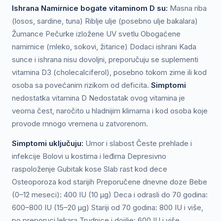
Ishrana Namirnice bogate vitaminom D su:
Masna riba
(losos, sardine, tuna) Riblje ulje (posebno ulje bakalara)
Žumance Pečurke izložene UV svetlu Obogaćene
namirnice (mleko, sokovi, žitarice) Dodaci ishrani Kada
sunce i ishrana nisu dovoljni, preporučuju se suplementi
vitamina D3 (cholecalciferol), posebno tokom zime ili kod
osoba sa povećanim rizikom od deficita.
Simptomi
nedostatka vitamina D Nedostatak ovog vitamina je
veoma čest, naročito u hladnijim klimama i kod osoba koje
provode mnogo vremena u zatvorenom.
Simptomi
uključuju:
Umor i slabost Česte prehlade i
infekcije Bolovi u kostima i leđima Depresivno
raspoloženje Gubitak kose Slab rast kod dece
Osteoporoza kod starijih Preporučene dnevne doze Bebe
(0–12 meseci): 400 IU (10 µg) Deca i odrasli do 70 godina:
600–800 IU (15–20 µg) Stariji od 70 godina: 800 IU i više,
po preporuci lekara Trudnice i dojilje: 600 IU i više