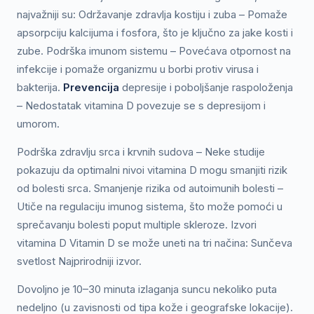
najvažniji su: Održavanje zdravlja kostiju i zuba – Pomaže
apsorpciju kalcijuma i fosfora, što je ključno za jake kosti i
zube. Podrška imunom sistemu – Povećava otpornost na
infekcije i pomaže organizmu u borbi protiv virusa i
bakterija.
Prevencija
depresije i poboljšanje raspoloženja
– Nedostatak vitamina D povezuje se s depresijom i
umorom.
Podrška zdravlju srca i krvnih sudova – Neke studije
pokazuju da optimalni nivoi vitamina D mogu smanjiti rizik
od bolesti srca. Smanjenje rizika od autoimunih bolesti –
Utiče na regulaciju imunog sistema, što može pomoći u
sprečavanju bolesti poput multiple skleroze. Izvori
vitamina D Vitamin D se može uneti na tri načina: Sunčeva
svetlost Najprirodniji izvor.
Dovoljno je 10–30 minuta izlaganja suncu nekoliko puta
nedeljno (u zavisnosti od tipa kože i geografske lokacije).