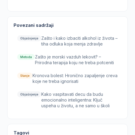
Povezani sadržaji
Zašto i kako izbaciti alkohol iz života –
Objašnjenje
tiha odluka koja menja zdravlje
Zašto je morski vazduh lekovit? –
Metoda
Prirodna terapija koju ne treba potceniti
Kronova bolest: Hronično zapaljenje creva
Stanje
koje ne treba ignorisati
Kako vaspitavati decu da budu
Objašnjenje
emocionalno inteligentna: Ključ
uspeha u životu, a ne samo u školi
Tagovi