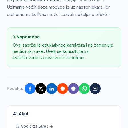
Uzimanje većih doza moguće je uz nadzor lekara, jer
prekomerna količina može izazvati neželjene efekte.
⚕️ Napomena
Ovaj sadržaj je edukativnog karaktera i ne zamenjuje
medicinski savet. Uvek se konsultujte sa
kvalifikovanim zdravstvenim radnikom.
Podelite:
AI Alati
AI Vodič za Stres →