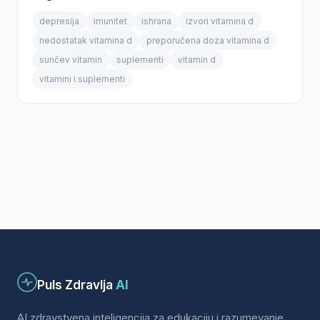
depresija
imunitet
ishrana
izvori vitamina d
nedostatak vitamina d
preporučena doza vitamina d
sunčev vitamin
suplementi
vitamin d
vitamini i suplementi
Puls Zdravlja
AI
AI zdravstvena inteligencija za edukaciju i razumevanje