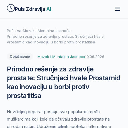
Preskoči
Puls Zdravlja
AI
na
glavni
sadržaj
Početna
›
Mozak i Mentalna Jasnoća
›
Prirodno rešenje za zdravlje prostate: Stručnjaci hvale
Prostamid kao inovaciju u borbi protiv prostatitisa
Mozak i Mentalna Jasnoća
10.06.2026
Objašnjenje
Prirodno rešenje za zdravlje
prostate: Stručnjaci hvale Prostamid
kao inovaciju u borbi protiv
prostatitisa
Novi biljni preparat postaje sve popularniji među
muškarcima koji žele da očuvaju zdravlje prostate na
prirodan način. Udruženje biljnih apoteka i alternativne