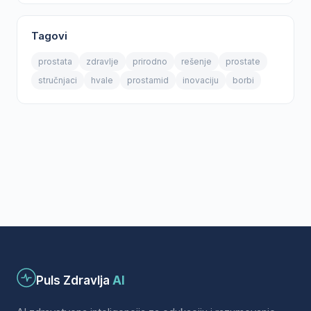
Tagovi
prostata
zdravlje
prirodno
rešenje
prostate
stručnjaci
hvale
prostamid
inovaciju
borbi
Puls Zdravlja
AI