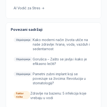
AI Vodič za Stres →
Povezani sadržaji
Kako moderni način života utiče na
Objašnjenje
naše zdravlje: hrana, voda, vazduh i
sedentarnost
Gorušica – Zašto se javlja i kako je
Objašnjenje
efikasno lečiti?
Pametni zubni implant koji se
Objašnjenje
povezuje sa živcima: Revolucija u
stomatologiji?
Zdravlje na bazenu: 5 infekcija koje
Faktor
rizika
vrebaju u vodi