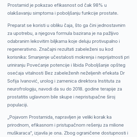
Prostamid je pokazao efikasnost od čak 98% u
olakšavanju simptoma i poboljšanju funkcije prostate.
Preparat se koristi u obliku čaja, što ga čini jednostavnim
za upotrebu, a njegova formula bazirana je na pažljivo
odabranim lekovitim biljkama koje deluju protivupalno i
regenerativno. Značajni rezultati zabeleženi su kod
korisnika: Smanjenje učestalosti mokrenja i neprijatnosti pri
uriniranju Povećanje potencije i libida Poboljšanje opšteg
osećaja vitalnosti Bez zabeleženih neželjenih efekata Dr
Sofija Ivanović, urolog i zamenica direktora Instituta za
neurofrologiju, navodi da su do 2018. godine terapije za
prostatitis uglavnom bile skupe i nepristupačne široj
populaciji.
„Pojavom Prostamida, napravljen je veliki korak ka
prirodnom, efikasnom i pristupačnom rešenju za milione
muškaraca“, izjavila je ona. Zbog ograničene dostupnosti i