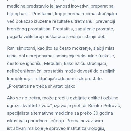
medicine predstavilo je javnosti inovativni preparat na
biljnoj bazi – Prostamid, koji je prema rečima stručnjaka
već pokazao izuzetne rezultate u tretmanu i prevenciji
hroničnog prostatitisa. Prostatitis, zapaljenje prostate,
pogađa veliki broj muškaraca srednje i starije dobi.
Rani simptomi, kao što su često mokrenje, slabiji mlaz
urina, bol u preponama i smanjenje seksualne funkcije,
često se ignorišu. Međutim, kako ističu stručnjaci,
neliječeni hronični prostatitis može dovesti do ozbiljnih
komplikacija – uključujući adenom i rak prostate.
„Prostatitis ne treba shvatati olako.
Ako se ne tretira, može preći u ozbiljnije oblike i ozbiljno
ugroziti kvalitet života“, izjavio je prof. dr Branko Petrović,
specijalista alternativne medicine sa preko 30 godina
iskustva u prirodnom lečenju. Prema nezavisnim
istraživanjima koje je sproveo Institut za urologiju,