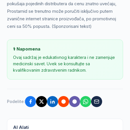
pokušaja pojedinih distributera da cenu znatno uvećaju,
Prostamid se trenutno može poručiti isključivo putem
zvanične internet stranice proizvođača, po promotivnoj
ceni sa 50% popusta. (Sponzorisani tekst)
⚕️ Napomena
Ovaj sadržaj je edukativnog karaktera i ne zamenjuje
medicinski savet. Uvek se konsultujte sa
kvalifikovanim zdravstvenim radnikom.
Podelite:
AI Alati