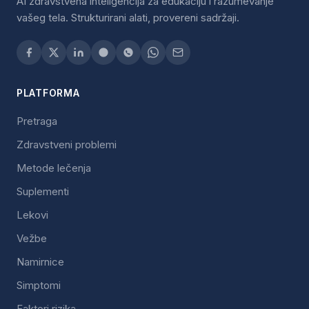
AI zdravstvena inteligencija za edukaciju i razumevanje
vašeg tela. Strukturirani alati, provereni sadržaji.
PLATFORMA
Pretraga
Zdravstveni problemi
Metode lečenja
Suplementi
Lekovi
Vežbe
Namirnice
Simptomi
Faktori rizika