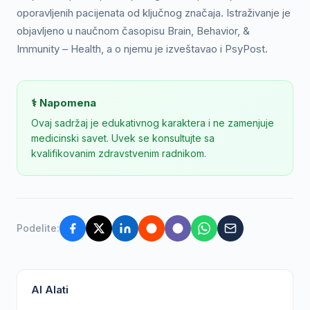
oporavljenih pacijenata od ključnog značaja. Istraživanje je
objavljeno u naučnom časopisu Brain, Behavior, &
Immunity – Health, a o njemu je izveštavao i PsyPost.
⚕️ Napomena
Ovaj sadržaj je edukativnog karaktera i ne zamenjuje
medicinski savet. Uvek se konsultujte sa
kvalifikovanim zdravstvenim radnikom.
Podelite:
AI Alati