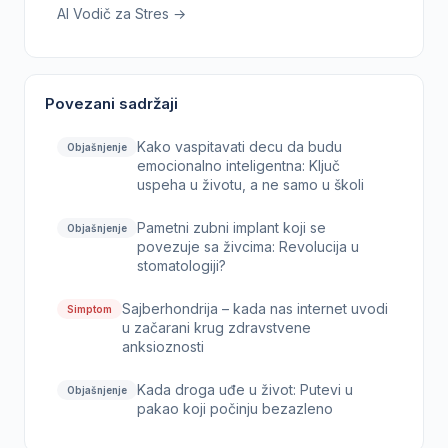
AI Vodič za Stres →
Povezani sadržaji
Kako vaspitavati decu da budu
Objašnjenje
emocionalno inteligentna: Ključ
uspeha u životu, a ne samo u školi
Pametni zubni implant koji se
Objašnjenje
povezuje sa živcima: Revolucija u
stomatologiji?
Sajberhondrija – kada nas internet uvodi
Simptom
u začarani krug zdravstvene
anksioznosti
Kada droga uđe u život: Putevi u
Objašnjenje
pakao koji počinju bezazleno