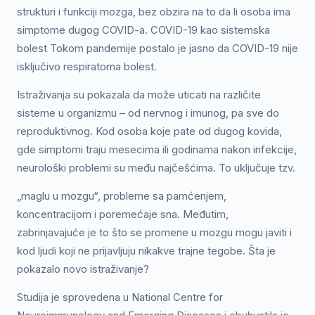
strukturi i funkciji mozga, bez obzira na to da li osoba ima
simptome dugog COVID-a. COVID-19 kao sistemska
bolest Tokom pandemije postalo je jasno da COVID-19 nije
isključivo respiratorna bolest.
Istraživanja su pokazala da može uticati na različite
sisteme u organizmu – od nervnog i imunog, pa sve do
reproduktivnog. Kod osoba koje pate od dugog kovida,
gde simptomi traju mesecima ili godinama nakon infekcije,
neurološki problemi su među najčešćima. To uključuje tzv.
„maglu u mozgu“, probleme sa pamćenjem,
koncentracijom i poremećaje sna. Međutim,
zabrinjavajuće je to što se promene u mozgu mogu javiti i
kod ljudi koji ne prijavljuju nikakve trajne tegobe. Šta je
pokazalo novo istraživanje?
Studija je sprovedena u National Centre for