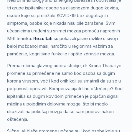
Neuroimmunology and Emerging Diseases i obuhvatila je
tri grupe ispitanika: osobe sa dijagnozom dugog kovida,
osobe koje su preležale KOVID-19 bez dugotrajnih
simptoma, osobe koje nikada nisu bile zaražene. Svim
učesnicima urađeni su snimci mozga pomoću naprednih
MRI tehnika.
Rezultati
su pokazali jasne razlike u sivoj i
beloj moždanoj masi, naročito u regionima važnim za
pamćenje, kognitivne funkcije i opšte zdravlje mozga.
Prema rečima glavnog autora studije, dr Kirana Thapaliye,
promene su primećene ne samo kod osoba sa dugim
korona virusom, već i kod onih koji su smatrali da su se u
potpunosti oporavili. Kompenzacija ili tiho oštećenje? Kod
ispitanika sa dugim kovidom primećen je pojačan signal
mijelina u pojedinim delovima mozga, što bi moglo
ukazivati na pokušaj mozga da se sam popravi nakon
oštećenja.
Slične, ali blaže promene uočene su i kod osoba koje su