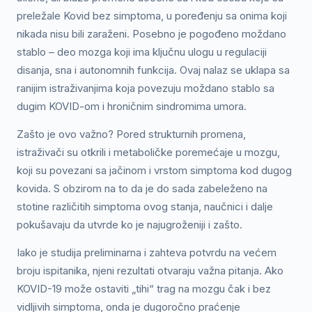
preležale Kovid bez simptoma, u poređenju sa onima koji
nikada nisu bili zaraženi. Posebno je pogođeno moždano
stablo – deo mozga koji ima ključnu ulogu u regulaciji
disanja, sna i autonomnih funkcija. Ovaj nalaz se uklapa sa
ranijim istraživanjima koja povezuju moždano stablo sa
dugim KOVID-om i hroničnim sindromima umora.
Zašto je ovo važno? Pored strukturnih promena,
istraživači su otkrili i metaboličke poremećaje u mozgu,
koji su povezani sa jačinom i vrstom simptoma kod dugog
kovida. S obzirom na to da je do sada zabeleženo na
stotine različitih simptoma ovog stanja, naučnici i dalje
pokušavaju da utvrde ko je najugroženiji i zašto.
Iako je studija preliminarna i zahteva potvrdu na većem
broju ispitanika, njeni rezultati otvaraju važna pitanja. Ako
KOVID-19 može ostaviti „tihi“ trag na mozgu čak i bez
vidljivih simptoma, onda je dugoročno praćenje