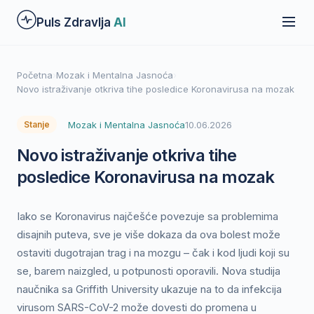
Preskoči
Puls Zdravlja
AI
na
glavni
sadržaj
Početna
›
Mozak i Mentalna Jasnoća
›
Novo istraživanje otkriva tihe posledice Koronavirusa na mozak
Mozak i Mentalna Jasnoća
10.06.2026
Stanje
Novo istraživanje otkriva tihe
posledice Koronavirusa na mozak
Iako se Koronavirus najčešće povezuje sa problemima
disajnih puteva, sve je više dokaza da ova bolest može
ostaviti dugotrajan trag i na mozgu – čak i kod ljudi koji su
se, barem naizgled, u potpunosti oporavili. Nova studija
naučnika sa Griffith University ukazuje na to da infekcija
virusom SARS-CoV-2 može dovesti do promena u