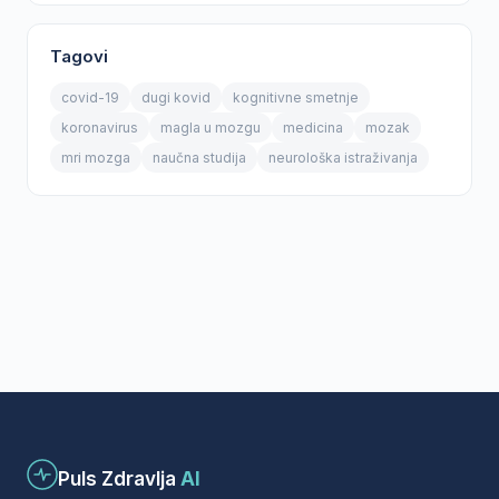
Tagovi
covid-19
dugi kovid
kognitivne smetnje
koronavirus
magla u mozgu
medicina
mozak
mri mozga
naučna studija
neurološka istraživanja
Puls Zdravlja
AI