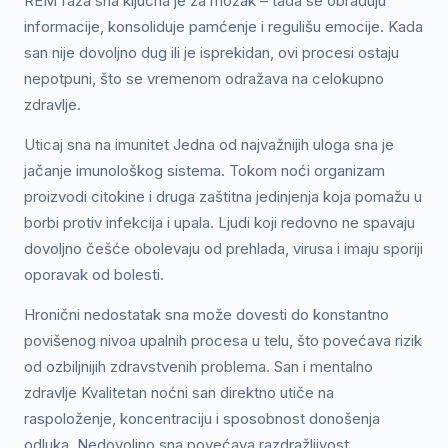
REM faza sna ključna je za mozak – tada se obrađuju
informacije, konsoliduje pamćenje i regulišu emocije. Kada
san nije dovoljno dug ili je isprekidan, ovi procesi ostaju
nepotpuni, što se vremenom odražava na celokupno
zdravlje.
Uticaj sna na imunitet Jedna od najvažnijih uloga sna je
jačanje imunološkog sistema. Tokom noći organizam
proizvodi citokine i druga zaštitna jedinjenja koja pomažu u
borbi protiv infekcija i upala. Ljudi koji redovno ne spavaju
dovoljno češće obolevaju od prehlada, virusa i imaju sporiji
oporavak od bolesti.
Hronični nedostatak sna može dovesti do konstantno
povišenog nivoa upalnih procesa u telu, što povećava rizik
od ozbiljnijih zdravstvenih problema. San i mentalno
zdravlje Kvalitetan noćni san direktno utiče na
raspoloženje, koncentraciju i sposobnost donošenja
odluka. Nedovoljno sna povećava razdražljivost,