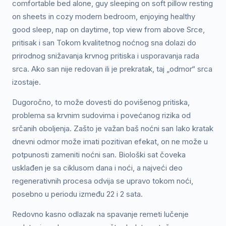
comfortable bed alone, guy sleeping on soft pillow resting
on sheets in cozy modern bedroom, enjoying healthy
good sleep, nap on daytime, top view from above Srce,
pritisak i san Tokom kvalitetnog noćnog sna dolazi do
prirodnog snižavanja krvnog pritiska i usporavanja rada
srca. Ako san nije redovan ili je prekratak, taj „odmor“ srca
izostaje.
Dugoročno, to može dovesti do povišenog pritiska,
problema sa krvnim sudovima i povećanog rizika od
srčanih oboljenja. Zašto je važan baš noćni san Iako kratak
dnevni odmor može imati pozitivan efekat, on ne može u
potpunosti zameniti noćni san. Biološki sat čoveka
usklađen je sa ciklusom dana i noći, a najveći deo
regenerativnih procesa odvija se upravo tokom noći,
posebno u periodu između 22 i 2 sata.
Redovno kasno odlazak na spavanje remeti lučenje