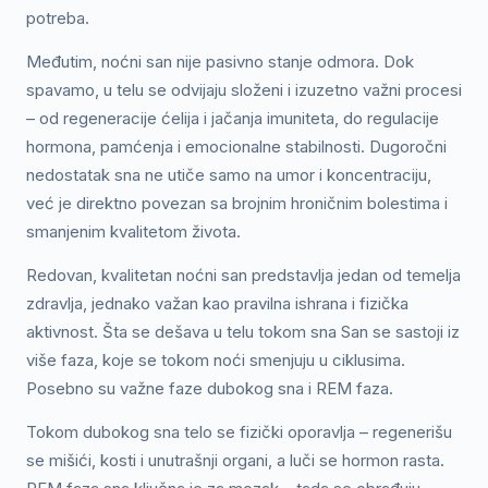
potreba.
Međutim, noćni san nije pasivno stanje odmora. Dok
spavamo, u telu se odvijaju složeni i izuzetno važni procesi
– od regeneracije ćelija i jačanja imuniteta, do regulacije
hormona, pamćenja i emocionalne stabilnosti. Dugoročni
nedostatak sna ne utiče samo na umor i koncentraciju,
već je direktno povezan sa brojnim hroničnim bolestima i
smanjenim kvalitetom života.
Redovan, kvalitetan noćni san predstavlja jedan od temelja
zdravlja, jednako važan kao pravilna ishrana i fizička
aktivnost. Šta se dešava u telu tokom sna San se sastoji iz
više faza, koje se tokom noći smenjuju u ciklusima.
Posebno su važne faze dubokog sna i REM faza.
Tokom dubokog sna telo se fizički oporavlja – regenerišu
se mišići, kosti i unutrašnji organi, a luči se hormon rasta.