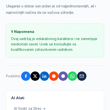
Ulaganje u dobar san jedan je od najjednostavnijih, ali i
najmoćnijih načina da se sačuva zdravlje.
⚕️ Napomena
Ovaj sadržaj je edukativnog karaktera i ne zamenjuje
medicinski savet. Uvek se konsultujte sa
kvalifikovanim zdravstvenim radnikom.
Podelite:
AI Alati
AI Vodič za Stres →