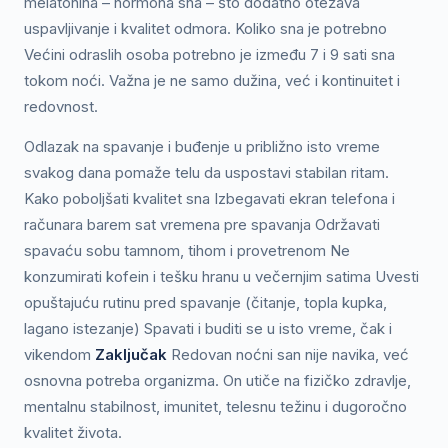
melatonina – hormona sna – što dodatno otežava
uspavljivanje i kvalitet odmora. Koliko sna je potrebno
Većini odraslih osoba potrebno je između 7 i 9 sati sna
tokom noći. Važna je ne samo dužina, već i kontinuitet i
redovnost.
Odlazak na spavanje i buđenje u približno isto vreme
svakog dana pomaže telu da uspostavi stabilan ritam.
Kako poboljšati kvalitet sna Izbegavati ekran telefona i
računara barem sat vremena pre spavanja Održavati
spavaću sobu tamnom, tihom i provetrenom Ne
konzumirati kofein i tešku hranu u večernjim satima Uvesti
opuštajuću rutinu pred spavanje (čitanje, topla kupka,
lagano istezanje) Spavati i buditi se u isto vreme, čak i
vikendom
Zaključak
Redovan noćni san nije navika, već
osnovna potreba organizma. On utiče na fizičko zdravlje,
mentalnu stabilnost, imunitet, telesnu težinu i dugoročno
kvalitet života.