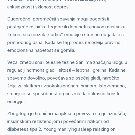
anksioznost i sklonost depresiji.
Dugoročno, poremećaji spavanja mogu pogoršati
postojeće psihičke tegobe ili doprineti njihovom nastanku.
Tokom sna mozak „sortira“ emocije i stresne događaje iz
prethodnog dana. Kada se taj proces ne odvija pravilno,
emocionalna napetost se gomila.
Veza između sna i telesne težine San ima značajnu ulogu u
regulaciji hormona gladi i sitosti – leptina i grelina. Kada ne
spavamo dovoljno, povećava se osećaj gladi, naročito
želja za slatkom i visokokaloričnom hranom. Istovremeno,
smanjuje se sposobnost organizma da efikasno koristi
energiju.
Zbog toga je hronični manjak sna povezan sa gojaznošću,
insulinskom rezistencijom i povećanim rizikom od
dijabetesa tipa 2. Young man lying asleep relaxing on