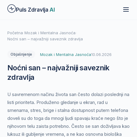
Preskoči
Puls Zdravlja
AI
na
glavni
sadržaj
Početna
›
Mozak i Mentalna Jasnoća
›
Noćni san – najvažniji saveznik zdravlja
Mozak i Mentalna Jasnoća
10.06.2026
Objašnjenje
Noćni san – najvažniji saveznik
zdravlja
U savremenom načinu života san često dolazi poslednji na
listi prioriteta. Produženo gledanje u ekran, rad u
smenama, stres, brige i stalna dostupnost putem telefona
doveli su do toga da mnogi ljudi spavaju kraće nego što je
njihovom telu zaista potrebno. Često se san doživljava kao
luksuz ili gubljenje vremena, a ne kao osnovna biološka