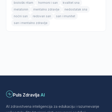
biološki ritam
hormoni i san
kvalitet sna
melatonin
mentalno zdravlje
nedostatak sna
noćni san
redovan san
san i imunitet
san i mentalno zdravlje
Puls Zdravlja
AI
AI zdravstvena inteligencija za edukaciju i razumevanje