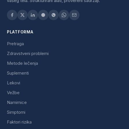
vašeg tela. Strukturirani alati, provereni sadržaji.
PLATFORMA
Pretraga
Zdravstveni problemi
Metode lečenja
Suplementi
Lekovi
Vežbe
Namirnice
Simptomi
Faktori rizika