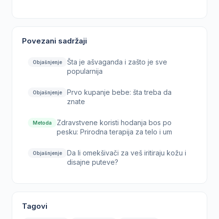
Povezani sadržaji
Šta je ašvaganda i zašto je sve
Objašnjenje
popularnija
Prvo kupanje bebe: šta treba da
Objašnjenje
znate
Zdravstvene koristi hodanja bos po
Metoda
pesku: Prirodna terapija za telo i um
Da li omekšivači za veš iritiraju kožu i
Objašnjenje
disajne puteve?
Tagovi