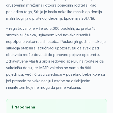
društvenim mrežama i otpora pojedinih roditelja. Kao
posledica toga, Srbija je imala nekoliko manjih epidemija
malih boginja u protekloj deceniji. Epidemija 2017/18.
– registrovano je više od 5.000 obolelih, uz preko 15
smrtnih slučajeva, uglavnom kod nevakcinisanih ili
nepotpuno vakcinisanih osoba. Poslednjih godina – iako je
situacija stabilnija, stručnjaci upozoravaju da svaki pad
obuhvata može dovesti do ponovne pojave epidemije.
Zdravstvene vlasti u Srbiji redovno apeluju na roditelje da
vakcinišu decu, jer MMR vakcina ne samo da štiti
pojedinca, već i čitavu zajednicu – posebno bebe koje su
još premale za vakcinaciju i osobe sa oslabljenim
imunitetom koje ne mogu da prime vakcinu.
⚕️ Napomena