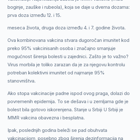
boginje, zauške i rubeola), koja se daje u dvema dozama:
prva doza između 12. i 15.
meseca života, druga doza između 4. i 7. godine života.
Ova kombinovana vakcina stvara dugoročan imunitet kod
preko 95% vakcinisanih osoba i značajno smanjuje
mogućnost širenja bolesti u zajednici. Zašto je to važno?
Virus morbila je toliko zarazan da je za njegovu kontrolu
potreban kolektivni imunitet od najmanje 95%
stanovništva.
Ako stopa vakcinacije padne ispod ovog praga, dolazi do
povremenih epidemija. To se dešava i u zemljama gde je
bolest bila gotovo iskorenjena. Stanje u Srbiji U Srbiji je
MMR vakcina obavezna i besplatna.
Ipak, poslednjih godina beleži se pad obuhvata
vakcinacijom, posebno zbog širenja dezinformacija na