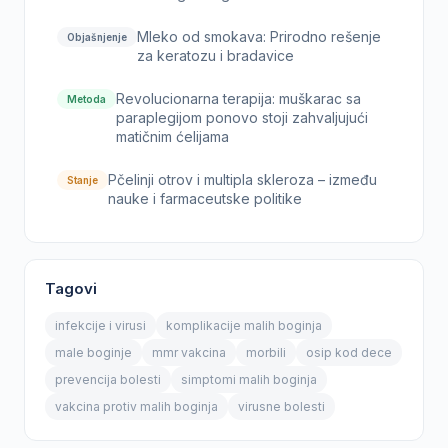
Mleko od smokava: Prirodno rešenje
Objašnjenje
za keratozu i bradavice
Revolucionarna terapija: muškarac sa
Metoda
paraplegijom ponovo stoji zahvaljujući
matičnim ćelijama
Pčelinji otrov i multipla skleroza – između
Stanje
nauke i farmaceutske politike
Tagovi
infekcije i virusi
komplikacije malih boginja
male boginje
mmr vakcina
morbili
osip kod dece
prevencija bolesti
simptomi malih boginja
vakcina protiv malih boginja
virusne bolesti