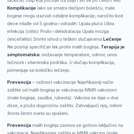
tačkice) Osip koji počinje iza ušiju i širi se po celom telu
Komplikacije
Iako se smatra dečijom bolešću, male
boginje mogu izazvati ozbiljne komplikacije, naročito kod
dece mlađe od 5 godina i odraslih: Upala pluća Ušna
infekcija (otitis) Proliv i dehidratacija Upala mozga
(encefalitis) Smrtni ishod u teškim slučajevima
Lečenje
Ne postoji specifičan lek protiv malih boginja.
Terapija
je
simptomatska:
snižavanje temperature, odmor, unos
tečnosti i vitaminska podrška. U slučaju komplikacija,
primenjuje se bolničko lečenje.
Prevencija
– važnost vakcinacije Najefikasniji način
zaštite od malih boginja je vakcinacija MMR vakcinom
(male boginje, zauške, rubeola). Vakcina se daje u dve
doze, a pruža dugoročnu zaštitu. Zahvaljujući njoj, milioni
života širom sveta su spašeni.
Prevencija
malih boginja zasniva se gotovo isključivo na
vakcinaciji. Najefikasnija zaštita je MMR vakcina (male