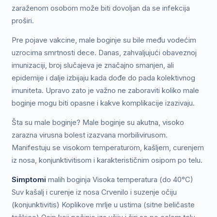
zaraženom osobom može biti dovoljan da se infekcija
proširi.
Pre pojave vakcine, male boginje su bile među vodećim
uzrocima smrtnosti dece. Danas, zahvaljujući obaveznoj
imunizaciji, broj slučajeva je značajno smanjen, ali
epidemije i dalje izbijaju kada dođe do pada kolektivnog
imuniteta. Upravo zato je važno ne zaboraviti koliko male
boginje mogu biti opasne i kakve komplikacije izazivaju.
Šta su male boginje? Male boginje su akutna, visoko
zarazna virusna bolest izazvana morbilivirusom.
Manifestuju se visokom temperaturom, kašljem, curenjem
iz nosa, konjunktivitisom i karakterističnim osipom po telu.
Simptomi
malih boginja Visoka temperatura (do 40°C)
Suv kašalj i curenje iz nosa Crvenilo i suzenje očiju
(konjunktivitis) Koplikove mrlje u ustima (sitne beličaste