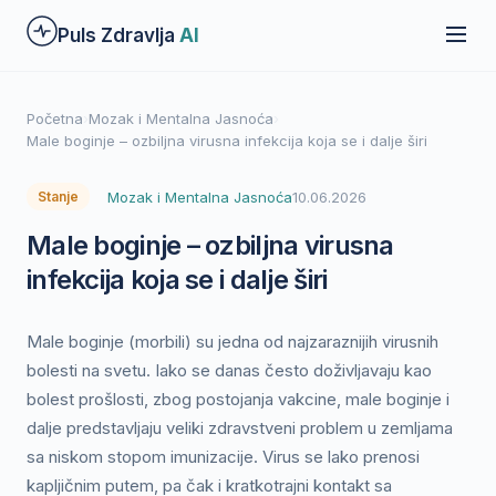
Preskoči
Puls Zdravlja
AI
na
glavni
sadržaj
Početna
›
Mozak i Mentalna Jasnoća
›
Male boginje – ozbiljna virusna infekcija koja se i dalje širi
Mozak i Mentalna Jasnoća
10.06.2026
Stanje
Male boginje – ozbiljna virusna
infekcija koja se i dalje širi
Male boginje (morbili) su jedna od najzaraznijih virusnih
bolesti na svetu. Iako se danas često doživljavaju kao
bolest prošlosti, zbog postojanja vakcine, male boginje i
dalje predstavljaju veliki zdravstveni problem u zemljama
sa niskom stopom imunizacije. Virus se lako prenosi
kapljičnim putem, pa čak i kratkotrajni kontakt sa