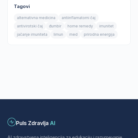
Tagovi
alternativna medicina
antiinflamatorni čaj
antivirotski čaj
đumbir
home remedy
imunitet
jačanje imuniteta
limun
med
prirodna energija
Puls Zdravlja
AI
AI zdravstvena inteligencija za edukaciju i razumevanje