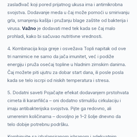
zaslađivač koji pored prijatnog ukusa ima i antimikrobna
svojstva. Dodavanje meda u čaj može pomoći u smirivanju
grla, smanjenju kašlja i pružanju blage zaštite od bakterija i
virusa.
Važno
je dodavati med tek kada se čaj malo
prohladi, kako bi sačuvao nutritivne vrednosti.
4. Kombinacija koja greje i osvežava Topli napitak od ove
tri namirnice ne samo da jača imunitet, već i podiže
energiju i pruža osećaj topline u hladnim zimskim danima.
Čaj možete piti ujutru za dobar start dana, ili posle posla
kada se telo iscrpi od niskih temperatura i stresa.
5. Dodatni saveti Pojačajte efekat dodavanjem prstohvata
cimeta ili karanfilića – oni dodatno stimulišu cirkulaciju i
imaju antibakterijska svojstva. Pijte ga redovno, ali
umerenim količinama – dovoljno je 1–2 šolje dnevno da
telo dobije potrebnu podršku.
Kombinujte sa izbalansiranom ishranom i adekvatnim