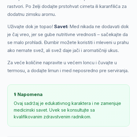
rastvori. Po želji dodajte prstohvat cimeta ili karanfilića za
dodatnu zimsku aromu.
Uživajte dok je topao!
Savet
i Med nikada ne dodavati dok
je čaj vreo, jer se gube nutritivne vrednosti – sačekajte da
se malo prohladi. Đumbir možete koristiti i mleveni u prahu
ako nemate svež, ali svež daje jači i aromatičniji ukus.
Za veće količine napravite u većem loncu i čuvajte u
termosu, a dodajte limun i med neposredno pre serviranja.
⚕️ Napomena
Ovaj sadržaj je edukativnog karaktera i ne zamenjuje
medicinski savet. Uvek se konsultujte sa
kvalifikovanim zdravstvenim radnikom.