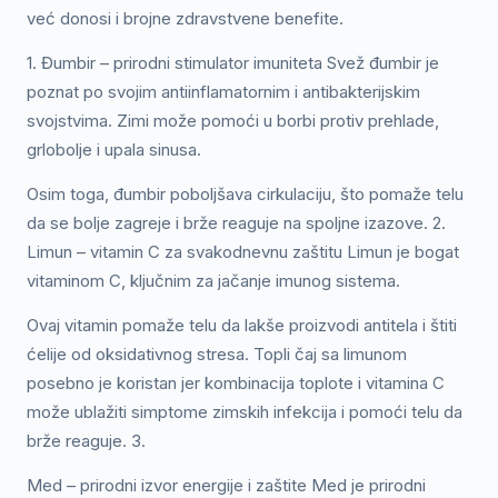
već donosi i brojne zdravstvene benefite.
1. Đumbir – prirodni stimulator imuniteta Svež đumbir je
poznat po svojim antiinflamatornim i antibakterijskim
svojstvima. Zimi može pomoći u borbi protiv prehlade,
grlobolje i upala sinusa.
Osim toga, đumbir poboljšava cirkulaciju, što pomaže telu
da se bolje zagreje i brže reaguje na spoljne izazove. 2.
Limun – vitamin C za svakodnevnu zaštitu Limun je bogat
vitaminom C, ključnim za jačanje imunog sistema.
Ovaj vitamin pomaže telu da lakše proizvodi antitela i štiti
ćelije od oksidativnog stresa. Topli čaj sa limunom
posebno je koristan jer kombinacija toplote i vitamina C
može ublažiti simptome zimskih infekcija i pomoći telu da
brže reaguje. 3.
Med – prirodni izvor energije i zaštite Med je prirodni