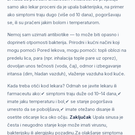
samo ako lekar proceni da je upala bakterijska, na primer
ako simptomi traju dugo (više od 10 dana), pogoršavaju
se, ili su praćeni jakim bolom i temperaturom.
Nemoj sam uzimati antibiotike — to može biti opasno i
doprineti otpornosti bakterija. Prirodni i kućni načini koji
mogu pomoći Pored lekova, mogu pomoći: topli oblozi na
predelu lica, para (npr. inhalacija tople pare uz oprez),
dovoljan unos tečnosti (voda, čaj), odmor i izbegavanje
iritansa (dim, hladan vazduh), vlaženje vazduha kod kuće.
Kada treba otići kod lekara? Odmah se javite lekaru ili
farmaceutu ako:✔ simptomi traju duže od 10–14 dana,✔
imate jaku temperaturu i bol,✔ se stanje pogoršava
umesto da se poboljšava,✔ imate otežano disanje ili
osetite oticanje lica oko očiju.
Zaključak
Upala sinusa je
česta i neugodno stanje koje može imati virusnu,
bakterijsku ili alergijsku pozadinu.Za olakšanje simptoma