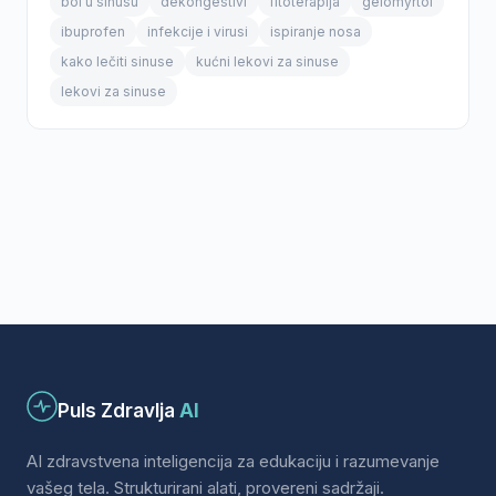
bol u sinusu
dekongestivi
fitoterapija
gelomyrtol
ibuprofen
infekcije i virusi
ispiranje nosa
kako lečiti sinuse
kućni lekovi za sinuse
lekovi za sinuse
Puls Zdravlja
AI
AI zdravstvena inteligencija za edukaciju i razumevanje
vašeg tela. Strukturirani alati, provereni sadržaji.