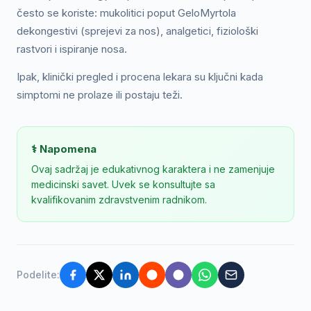
često se koriste: mukolitici poput GeloMyrtola
dekongestivi (sprejevi za nos), analgetici, fiziološki
rastvori i ispiranje nosa.
Ipak, klinički pregled i procena lekara su ključni kada
simptomi ne prolaze ili postaju teži.
⚕️ Napomena
Ovaj sadržaj je edukativnog karaktera i ne zamenjuje
medicinski savet. Uvek se konsultujte sa
kvalifikovanim zdravstvenim radnikom.
Podelite: