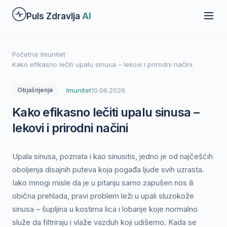
Preskoči
Puls Zdravlja
AI
na
glavni
sadržaj
Početna
›
Imunitet
›
Kako efikasno lečiti upalu sinusa – lekovi i prirodni načini
Imunitet
10.06.2026
Objašnjenje
Kako efikasno lečiti upalu sinusa –
lekovi i prirodni načini
Upala sinusa, poznata i kao sinusitis, jedno je od najčešćih
oboljenja disajnih puteva koja pogađa ljude svih uzrasta.
Iako mnogi misle da je u pitanju samo zapušen nos ili
obična prehlada, pravi problem leži u upali sluzokože
sinusa – šupljina u kostima lica i lobanje koje normalno
služe da filtriraju i vlaže vazduh koji udišemo. Kada se