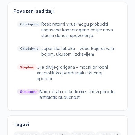
Povezani sadržaji
Respiratorni virusi mogu probuditi
Objašnjenje
uspavane kancerogene ćelije: nova
studija donosi upozorenje
Japanska jabuka – voće koje osvaja
Objašnjenje
bojom, ukusom i zdravljem
Ulje divljeg origana – moćni prirodni
Simptom
antibiotik koji vredi imati u kućnoj
apoteci
Nano-prah od kurkume – novi prirodni
Suplement
antibiotik budućnosti
Tagovi