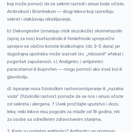
koji može pomoći da se sekret razredi i sinusi bolje očiste.
Ambroksol i Bromheksin — drugi lekovi koji razređuju
sekret i olakšavaju iskašljavanje.
b) Dekongestivi (smanjuju otok sluzokože) oksimetazolin
(sprej za nos) ksefazolinski ili fenilefrinski sprejeviOvi
sprejevi se obično koriste kratkotrajno (do 3–5 dana) jer
dugotrajna upotreba može izazvati tzv. „rebound“ efekat i
pogoršati zapušenost. c) Analgetici / antipiretici
paracetamol ili ibuprofen — mogu pomoći ako imaš bol ili
glavobolju.
d) Ispiranje nosa fiziološkim rastvoromIspiranje ili „nazalna
voda“ (fiziološki rastvor) pomaže da se nos i sinusi očiste
od sekreta i alergena. ? Uvek pročitajte uputstvo i dozu
leka; neki lekovi nisu pogodni za mlađe od 18 godina, niti
za osobe sa određenim zdravstvenim stanjima.
2. Kada su potrebni antibiotici? Antibiotici se propisuju