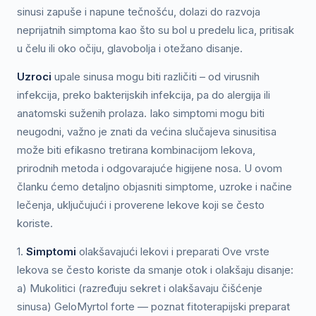
sinusi zapuše i napune tečnošću, dolazi do razvoja
neprijatnih simptoma kao što su bol u predelu lica, pritisak
u čelu ili oko očiju, glavobolja i otežano disanje.
Uzroci
upale sinusa mogu biti različiti – od virusnih
infekcija, preko bakterijskih infekcija, pa do alergija ili
anatomski suženih prolaza. Iako simptomi mogu biti
neugodni, važno je znati da većina slučajeva sinusitisa
može biti efikasno tretirana kombinacijom lekova,
prirodnih metoda i odgovarajuće higijene nosa. U ovom
članku ćemo detaljno objasniti simptome, uzroke i načine
lečenja, uključujući i proverene lekove koji se često
koriste.
1.
Simptomi
olakšavajući lekovi i preparati Ove vrste
lekova se često koriste da smanje otok i olakšaju disanje:
a) Mukolitici (razređuju sekret i olakšavaju čišćenje
sinusa) GeloMyrtol forte — poznat fitoterapijski preparat