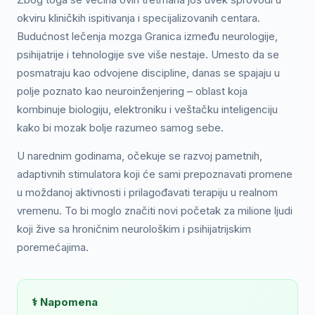
okviru kliničkih ispitivanja i specijalizovanih centara.
Budućnost lečenja mozga Granica između neurologije,
psihijatrije i tehnologije sve više nestaje. Umesto da se
posmatraju kao odvojene discipline, danas se spajaju u
polje poznato kao neuroinženjering – oblast koja
kombinuje biologiju, elektroniku i veštačku inteligenciju
kako bi mozak bolje razumeo samog sebe.
U narednim godinama, očekuje se razvoj pametnih,
adaptivnih stimulatora koji će sami prepoznavati promene
u moždanoj aktivnosti i prilagođavati terapiju u realnom
vremenu. To bi moglo značiti novi početak za milione ljudi
koji žive sa hroničnim neurološkim i psihijatrijskim
poremećajima.
⚕️ Napomena