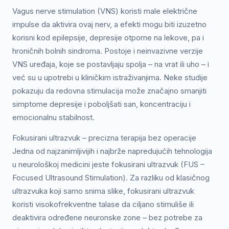
Vagus nerve stimulation (VNS) koristi male električne
impulse da aktivira ovaj nerv, a efekti mogu biti izuzetno
korisni kod epilepsije, depresije otporne na lekove, pa i
hroničnih bolnih sindroma. Postoje i neinvazivne verzije
VNS uređaja, koje se postavljaju spolja – na vrat ili uho – i
već su u upotrebi u kliničkim istraživanjima. Neke studije
pokazuju da redovna stimulacija može značajno smanjiti
simptome depresije i poboljšati san, koncentraciju i
emocionalnu stabilnost.
Fokusirani ultrazvuk – precizna terapija bez operacije
Jedna od najzanimljivijih i najbrže napredujućih tehnologija
u neurološkoj medicini jeste fokusirani ultrazvuk (FUS –
Focused Ultrasound Stimulation). Za razliku od klasičnog
ultrazvuka koji samo snima slike, fokusirani ultrazvuk
koristi visokofrekventne talase da ciljano stimuliše ili
deaktivira određene neuronske zone – bez potrebe za