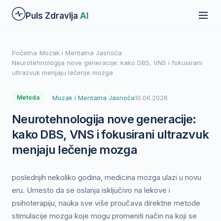
Preskoči
Puls Zdravlja
AI
na
glavni
sadržaj
Početna
›
Mozak i Mentalna Jasnoća
›
Neurotehnologija nove generacije: kako DBS, VNS i fokusirani
ultrazvuk menjaju lečenje mozga
Mozak i Mentalna Jasnoća
10.06.2026
Metoda
Neurotehnologija nove generacije:
kako DBS, VNS i fokusirani ultrazvuk
menjaju lečenje mozga
poslednjih nekoliko godina, medicina mozga ulazi u novu
eru. Umesto da se oslanja isključivo na lekove i
psihoterapiju, nauka sve više proučava direktne metode
stimulacije mozga koje mogu promeniti način na koji se