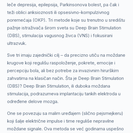
leče depresija, epilepsija, Parkinsonova bolest, pa čak i
teži oblici anksioznosti ili opsesivno-kompulzivnog
poremećaja (OKP). Tri metode koje su trenutno u središtu
pažnje istraživača širom sveta su Deep Brain Stimulation
(DBS), stimulacija vagusnog živca (VNS) i fokusirani
ultrazvuk.
Sve tri imaju zajednički cilj – da precizno utiču na moždane
krugove koji regulišu raspoloženje, pokrete, emocije i
percepciju bola, ali bez potrebe za invazivnim hirurškim
zahvatima na klasičan način. Šta je Deep Brain Stimulation
(DBS)? Deep Brain Stimulation, ili duboka moždana
stimulacija, podrazumeva implantaciju tankih elektroda u
određene delove mozga.
One se povezuju sa malim uređajem (slično pejsmejkeru)
koji šalje električne impulse i time reguliše nepravilne
moždane signale. Ova metoda se već godinama uspešno