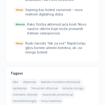
Gejming kao bolest zavisnosti – nova
Stanje
realnost digitalnog doba
Kako fizička aktivnost jača kosti: Novo
Metoda
naučno otkriće koje može promeniti
tretman osteoporoze
Ruski narodni “lek za sve”: Najotrovniju
Stanje
gljivu koriste umesto botoksa, ali i za
mnoge bolesti
Tagovi
dbs
depresija
duboka moždana stimulacija
epilepsija
fokusirani ultrazvuk
lečenje mozga
mentalno zdravlje
neurološki poremećaji
neurotehnologija
nova medicina