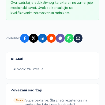
Ovaj sadržaj je edukativnog karaktera i ne zamenjuje
medicinski savet. Uvek se konsultujte sa
kvalifikovanim zdravstvenim radnikom.
Podelite:
AI Alati
AI Vodič za Stres →
Povezani sadržaji
Superbakterije: Šta znači rezistencija na
Stanje
antibiotike i da li smo bezbedni?