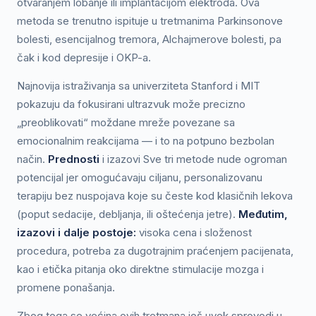
otvaranjem lobanje ili implantacijom elektroda. Ova
metoda se trenutno ispituje u tretmanima Parkinsonove
bolesti, esencijalnog tremora, Alchajmerove bolesti, pa
čak i kod depresije i OKP-a.
Najnovija istraživanja sa univerziteta Stanford i MIT
pokazuju da fokusirani ultrazvuk može precizno
„preoblikovati“ moždane mreže povezane sa
emocionalnim reakcijama — i to na potpuno bezbolan
način.
Prednosti
i izazovi Sve tri metode nude ogroman
potencijal jer omogućavaju ciljanu, personalizovanu
terapiju bez nuspojava koje su česte kod klasičnih lekova
(poput sedacije, debljanja, ili oštećenja jetre).
Međutim,
izazovi i dalje postoje:
visoka cena i složenost
procedura, potreba za dugotrajnim praćenjem pacijenata,
kao i etička pitanja oko direktne stimulacije mozga i
promene ponašanja.
Zbog toga se većina ovih tretmana još uvek sprovodi u