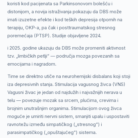
koristi kod pacijenata sa Parkinsonovom bolešću i
distonijom, a novija istraživanja pokazuju da DBS može
imati izuzetne efekte i kod teških depresija otpornih na
terapiju, OKP-a, pa čak i posttraumatskog stresnog
poremećaja (PTSP). Studije objavljene 2024.
i 2025. godine ukazuju da DBS može promeniti aktivnost
tzv. „limbičkih petlji“ — područja mozga povezanih sa
emocijama i nagradom.
Time se direktno utiče na neurohemijski disbalans koji stoji
iza depresivnih stanja. Stimulacija vagusnog živca (VNS)
Vagusni živac je jedan od najdužih i najvažnijih nerava u
telu — povezuje mozak sa srcem, plućima, crevima i
brojnim unutrašnjim organima. Stimulacijom ovog živca
moguće je umiriti nervni sistem, smanjiti upalu i uspostaviti
ravnotežu između simpatičkog („stresnog“) i
parasimpatičkog („opuštajućeg“) sistema.