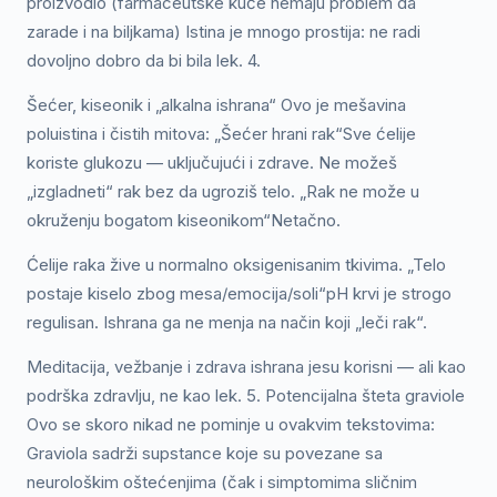
proizvodio (farmaceutske kuće nemaju problem da
zarade i na biljkama) Istina je mnogo prostija: ne radi
dovoljno dobro da bi bila lek. 4.
Šećer, kiseonik i „alkalna ishrana“ Ovo je mešavina
poluistina i čistih mitova: „Šećer hrani rak“Sve ćelije
koriste glukozu — uključujući i zdrave. Ne možeš
„izgladneti“ rak bez da ugroziš telo. „Rak ne može u
okruženju bogatom kiseonikom“Netačno.
Ćelije raka žive u normalno oksigenisanim tkivima. „Telo
postaje kiselo zbog mesa/emocija/soli“pH krvi je strogo
regulisan. Ishrana ga ne menja na način koji „leči rak“.
Meditacija, vežbanje i zdrava ishrana jesu korisni — ali kao
podrška zdravlju, ne kao lek. 5. Potencijalna šteta graviole
Ovo se skoro nikad ne pominje u ovakvim tekstovima:
Graviola sadrži supstance koje su povezane sa
neurološkim oštećenjima (čak i simptomima sličnim