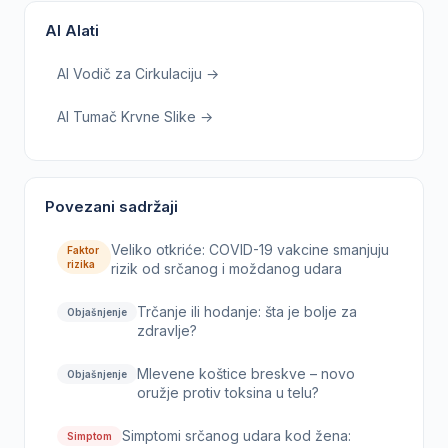
AI Alati
AI Vodič za Cirkulaciju →
AI Tumač Krvne Slike →
Povezani sadržaji
Veliko otkriće: COVID-19 vakcine smanjuju
Faktor
rizika
rizik od srčanog i moždanog udara
Trčanje ili hodanje: šta je bolje za
Objašnjenje
zdravlje?
Mlevene koštice breskve – novo
Objašnjenje
oružje protiv toksina u telu?
Simptomi srčanog udara kod žena:
Simptom