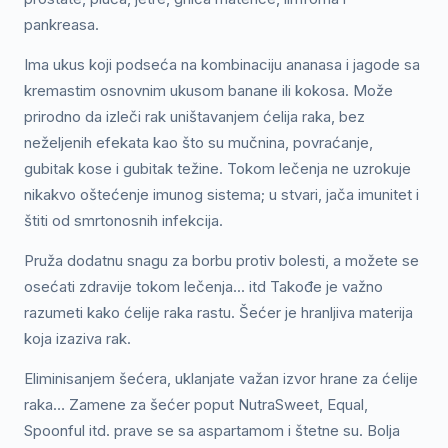
pankreasa.
Ima ukus koji podseća na kombinaciju ananasa i jagode sa
kremastim osnovnim ukusom banane ili kokosa. Može
prirodno da izleči rak uništavanjem ćelija raka, bez
neželjenih efekata kao što su mučnina, povraćanje,
gubitak kose i gubitak težine. Tokom lečenja ne uzrokuje
nikakvo oštećenje imunog sistema; u stvari, jača imunitet i
štiti od smrtonosnih infekcija.
Pruža dodatnu snagu za borbu protiv bolesti, a možete se
osećati zdravije tokom lečenja... itd Takođe je važno
razumeti kako ćelije raka rastu. Šećer je hranljiva materija
koja izaziva rak.
Eliminisanjem šećera, uklanjate važan izvor hrane za ćelije
raka… Zamene za šećer poput NutraSweet, Equal,
Spoonful itd. prave se sa aspartamom i štetne su. Bolja