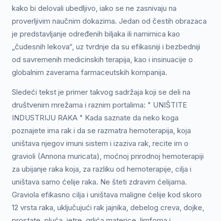
kako bi delovali ubedljivo, iako se ne zasnivaju na
proverljivim naučnim dokazima. Jedan od čestih obrazaca
je predstavljanje određenih biljaka ili namirnica kao
„čudesnih lekova“, uz tvrdnje da su efikasniji i bezbedniji
od savremenih medicinskih terapija, kao i insinuacije o
globalnim zaverama farmaceutskih kompanija.
Sledeći tekst je primer takvog sadržaja koji se deli na
društvenim mrežama i raznim portalima: " UNIŠTITE
INDUSTRIJU RAKA " Kada saznate da neko koga
poznajete ima rak i da se razmatra hemoterapija, koja
uništava njegov imuni sistem i izaziva rak, recite im o
gravioli (Annona muricata), moćnoj prirodnoj hemoterapiji
za ubijanje raka koja, za razliku od hemoterapije, cilja i
uništava samo ćelije raka. Ne šteti zdravim ćelijama.
Graviola efikasno cilja i uništava maligne ćelije kod skoro
12 vrsta raka, uključujući rak jajnika, debelog creva, dojke,
prostate, pluća, jetre, grlića materice, limfoma i