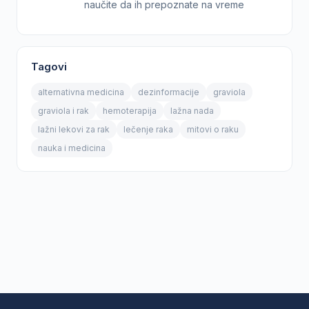
naučite da ih prepoznate na vreme
Tagovi
alternativna medicina
dezinformacije
graviola
graviola i rak
hemoterapija
lažna nada
lažni lekovi za rak
lečenje raka
mitovi o raku
nauka i medicina