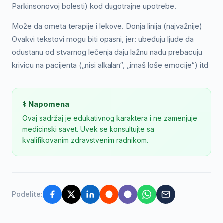
Parkinsonovoj bolesti) kod dugotrajne upotrebe.
Može da ometa terapije i lekove. Donja linija (najvažnije)
Ovakvi tekstovi mogu biti opasni, jer: ubeđuju ljude da
odustanu od stvarnog lečenja daju lažnu nadu prebacuju
krivicu na pacijenta („nisi alkalan“, „imaš loše emocije“) itd
⚕️ Napomena
Ovaj sadržaj je edukativnog karaktera i ne zamenjuje
medicinski savet. Uvek se konsultujte sa
kvalifikovanim zdravstvenim radnikom.
Podelite: