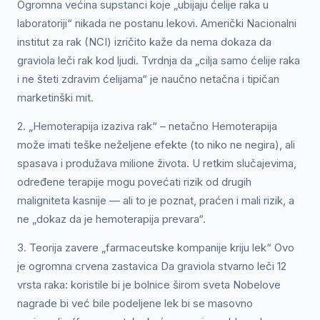
Ogromna većina supstanci koje „ubijaju ćelije raka u
laboratoriji“ nikada ne postanu lekovi. Američki Nacionalni
institut za rak (NCI) izričito kaže da nema dokaza da
graviola leči rak kod ljudi. Tvrdnja da „cilja samo ćelije raka
i ne šteti zdravim ćelijama“ je naučno netačna i tipičan
marketinški mit.
2. „Hemoterapija izaziva rak“ – netačno Hemoterapija
može imati teške neželjene efekte (to niko ne negira), ali
spasava i produžava milione života. U retkim slučajevima,
određene terapije mogu povećati rizik od drugih
maligniteta kasnije — ali to je poznat, praćen i mali rizik, a
ne „dokaz da je hemoterapija prevara“.
3. Teorija zavere „farmaceutske kompanije kriju lek“ Ovo
je ogromna crvena zastavica Da graviola stvarno leči 12
vrsta raka: koristile bi je bolnice širom sveta Nobelove
nagrade bi već bile podeljene lek bi se masovno