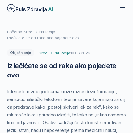
Preskoči
Puls Zdravlja
AI
na
glavni
sadržaj
Početna
›
Srce i Cirkulacija
›
Izlečićete se od raka ako pojedete ovo
Srce i Cirkulacija
10.06.2026
Objašnjenje
Izlečićete se od raka ako pojedete
ovo
Internetom već godinama kruže razne dezinformacije,
senzacionalistički tekstovi i teorije zavere koje imaju za cilj
da predstave kako „postoji skriveni lek za rak“, kako se
rak može lako i prirodno izlečiti, te kako se „istina namerno
krije od javnosti“. Ovakvi sadržaji često koriste emotivan
jezik, strah, nadu i nepoverenje prema medicini i nauci,