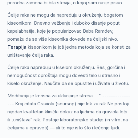
prirodna zamena bi bila stevija, o kojoj sam ranije pisao.
Ćelije raka ne mogu da napreduju u okruženju bogatom
kiseonikom. Dnevno vežbanje i duboko disanje poput
kapalabhatija, koje je popularizovao Baba Ramdev,
pomažu da se više kiseonika dovede na ćelijski nivo.
Terapija
kiseonikom je još jedna metoda koja se koristi za
uništavanje ćelija raka.
Ćelije raka napreduju u kiselom okruženju. Bes, gorčina i
nemogućnost oproštaja mogu dovesti telo u stresno i
kiselo okruženje. Naučite da se opustite i uživate u životu.
Meditacija je korisna za uklanjanje stresa.... " -------------
--- Kraj citata Graviola (soursop) nije lek za rak Ne postoji
nijedan kvalitetan klinički dokaz na ljudima da graviola leči
ili „uništava“ rak. Postoje laboratorijske studije (in vitro, na
ćelijama u epruveti) — ali to nije isto što i lečenje ljudi.