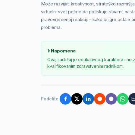
Može razvijati kreativnost, strateško razmišlj
virtuelni svet počne da potiskuje stvarni, nast
pravovremenoj reakciji – kako bi igre ostale o
problema.
⚕️ Napomena
Ovaj sadržaj je edukativnog karaktera i ne 
kvalifikovanim zdravstvenim radnikom.
Podelite: