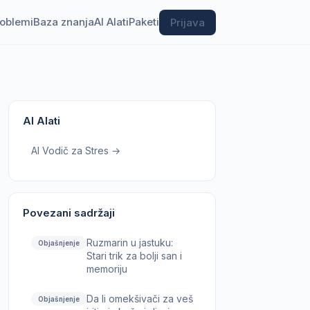
roblemi
Baza znanja
AI Alati
Paketi
Prijava
AI Alati
AI Vodič za Stres →
Povezani sadržaji
Ruzmarin u jastuku:
Objašnjenje
Stari trik za bolji san i
memoriju
Da li omekšivači za veš
Objašnjenje