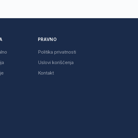
A
PRAVNO
alno
Politika privatnosti
ija
Uslovi korišćenja
je
Kontakt