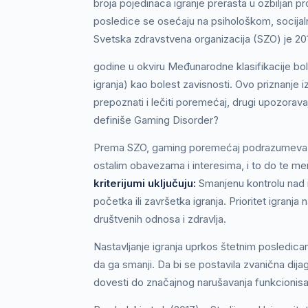
broja pojedinaca igranje prerasta u ozbiljan pro
posledice se osećaju na psihološkom, socijaln
Svetska zdravstvena organizacija (SZO) je 20
godine u okviru Međunarodne klasifikacije bo
igranja) kao bolest zavisnosti. Ovo priznanje 
prepoznati i lečiti poremećaj, drugi upozorava
definiše Gaming Disorder?
Prema SZO, gaming poremećaj podrazumeva ob
ostalim obavezama i interesima, i to do te m
kriterijumi uključuju:
Smanjenu kontrolu nad i
početka ili završetka igranja. Prioritet igranj
društvenih odnosa i zdravlja.
Nastavljanje igranja uprkos štetnim posledica
da ga smanji. Da bi se postavila zvanična dija
dovesti do značajnog narušavanja funkcionisan