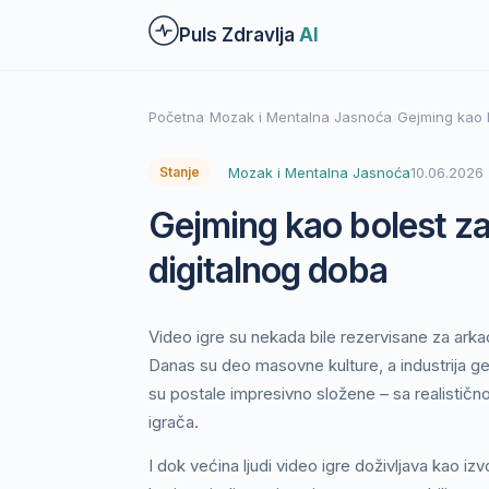
Preskoči
Puls Zdravlja
AI
na
glavni
sadržaj
Početna
›
Mozak i Mentalna Jasnoća
›
Gejming kao b
Mozak i Mentalna Jasnoća
10.06.2026
Stanje
Gejming kao bolest za
digitalnog doba
Video igre su nekada bile rezervisane za arkadn
Danas su deo masovne kulture, a industrija gej
su postale impresivno složene – sa realistič
igrača.
I dok većina ljudi video igre doživljava kao i