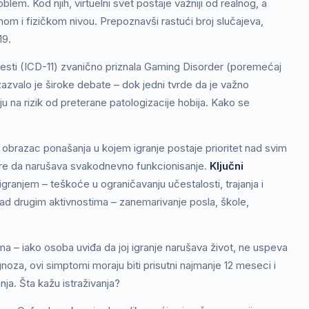
blem. Kod njih, virtuelni svet postaje važniji od realnog, a
om i fizičkom nivou. Prepoznavši rastući broj slučajeva,
19.
lesti (ICD-11) zvanično priznala Gaming Disorder (poremećaj
izazvalo je široke debate – dok jedni tvrde da je važno
ju na rizik od preterane patologizacije hobija. Kako se
razac ponašanja u kojem igranje postaje prioritet nad svim
ere da narušava svakodnevno funkcionisanje.
Ključni
granjem – teškoće u ograničavanju učestalosti, trajanja i
a nad drugim aktivnostima – zanemarivanje posla, škole,
ma – iako osoba uviđa da joj igranje narušava život, ne uspeva
gnoza, ovi simptomi moraju biti prisutni najmanje 12 meseci i
ja. Šta kažu istraživanja?