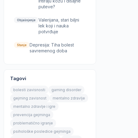
iritiraju kožu i disajne
puteve?
Valerijana, stari biljni
Objašnjenje
lek koji i nauka
potvrđuje
Depresija: Tiha bolest
Stanje
savremenog doba
Tagovi
bolesti zavisnosti
gaming disorder
gejming zavisnost
mentalno zdravlje
mentalno zdravlje i igre
prevencija gejminga
problematično igranje
psihološke posledice gejminga