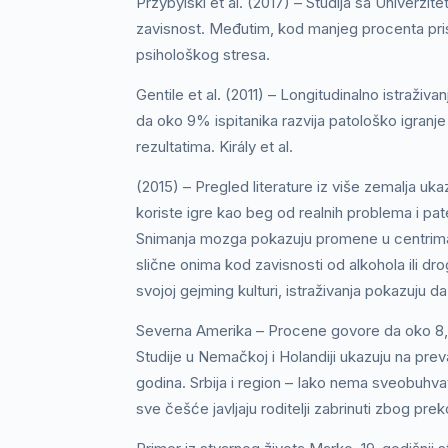
Przybylski et al. (2017) – Studija sa Univerzit
zavisnost. Međutim, kod manjeg procenta prisut
psihološkog stresa.
Gentile et al. (2011) – Longitudinalno istraži
da oko 9% ispitanika razvija patološko igranj
rezultatima. Király et al.
(2015) – Pregled literature iz više zemalja uka
koriste igre kao beg od realnih problema i p
Snimanja mozga pokazuju promene u centrima 
slične onima kod zavisnosti od alkohola ili dro
svojoj gejming kulturi, istraživanja pokazuju 
Severna Amerika – Procene govore da oko 8,
Studije u Nemačkoj i Holandiji ukazuju na prev
godina. Srbija i region – Iako nema sveobuhvatn
sve češće javljaju roditelji zabrinuti zbog pr