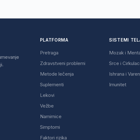
PLATFORMA
SISTEMI TEL
Pretraga
Mozak i Ment
zumevanje
Zdravstveni problemi
Srce i Cirkulac
i.
Metode lečenja
Ishrana i Varen
Suplementi
Imunitet
Lekovi
Vežbe
Namirnice
Simptomi
Faktori rizika