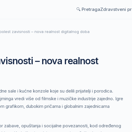
🔍 Pretraga
Zdravstveni p
olest zavisnosti – nova realnost digitalnog doba
visnosti – nova realnost
e sale i kućne konzole koje su delili prijatelji i porodica.
minga vredi više od filmske i muzičke industrije zajedno. Igre
nom grafikom, dubokim pričama i globalnim zajednicama
zvor zabave, opuštanja i socijalne povezanosti, kod određenog