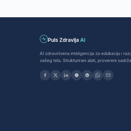
Puls Zdravlja
AI
AI zdravstvena inteligencija za edukaciju i ra
vašeg tela. Strukturirani alati, provereni sadržaj