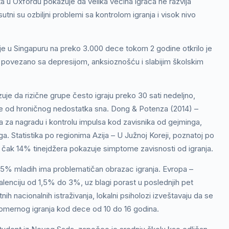
eta u Oxfordu pokazuje da velika većina igrača ne razvija
ni su ozbiljni problemi sa kontrolom igranja i visok nivo
vanje u Singapuru na preko 3.000 dece tokom 2 godine otkrilo je
e povezano sa depresijom, anksioznošću i slabijim školskim
zuje da rizične grupe često igraju preko 30 sati nedeljno,
ate od hroničnog nedostatka sna. Dong & Potenza (2014) –
za nagradu i kontrolu impulsa kod zavisnika od gejminga,
ga. Statistika po regionima Azija – U Južnoj Koreji, poznatoj po
da čak 14% tinejdžera pokazuje simptome zavisnosti od igranja.
5% mladih ima problematičan obrazac igranja. Evropa –
alenciju od 1,5% do 3%, uz blagi porast u poslednjih pet
ih nacionalnih istraživanja, lokalni psiholozi izveštavaju da se
ekomernog igranja kod dece od 10 do 16 godina.