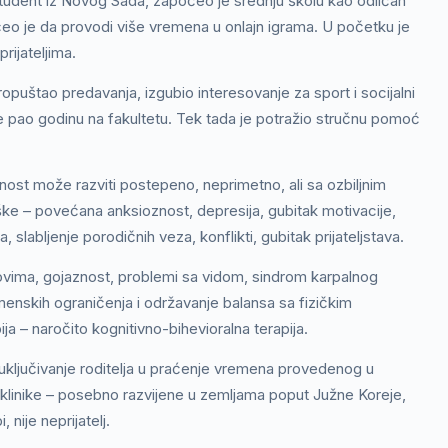
student iz Novog Sada, započeo je srednju školu kao odličan
čeo je da provodi više vremena u onlajn igrama. U početku je
rijateljima.
ropuštao predavanja, izgubio interesovanje za sport i socijalni
 je pao godinu na fakultetu. Tek tada je potražio stručnu pomoć
nost može razviti postepeno, neprimetno, ali sa ozbiljnim
ke – povećana anksioznost, depresija, gubitak motivacije,
, slabljenje porodičnih veza, konflikti, gubitak prijateljstava.
bovima, gojaznost, problemi sa vidom, sindrom karpalnog
menskih ograničenja i održavanje balansa sa fizičkim
ja – naročito kognitivno-bihevioralna terapija.
uključivanje roditelja u praćenje vremena provedenog u
 klinike – posebno razvijene u zemljama poput Južne Koreje,
nije neprijatelj.