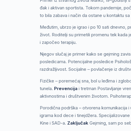
Primer iz stvarnog života Marko, 19-godišnji 
đak i aktivan sportista. Tokom pandemije, po
to bila zabava i način da ostane u kontaktu sa p
Međutim, ubrzo je igrao i po 10 sati dnevno, p
život. Roditelji su primetili promenu tek kada
i započeo terapiju.
Njegov slučaj je primer kako se gejming zavis
posledicama. Potencijalne posledice Psihološ
razdražljivost. Socijalne – povlačenje iz društva
Fizičke – poremećaj sna, bol u leđima i zglo
tunela.
Prevencija
i tretman Postavljanje vre
aktivnostima i društvenim životom. Psihoterapi
Porodična podrška – otvorena komunikacija i 
igrama kod dece i tinejdžera. Specijalizovane
Kine i SAD-a.
Zaključak
Gejming, sam po sebi, 