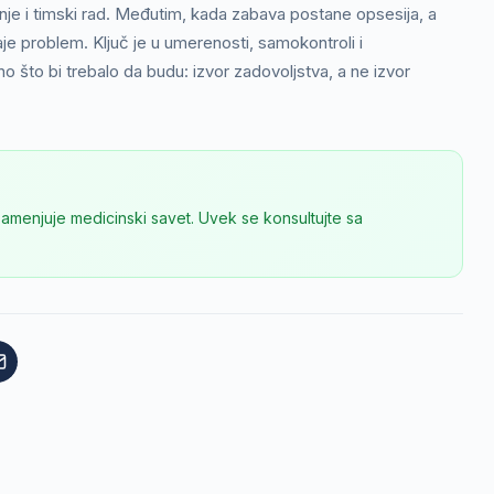
anje i timski rad. Međutim, kada zabava postane opsesija, a
aje problem. Ključ je u umerenosti, samokontroli i
no što bi trebalo da budu: izvor zadovoljstva, a ne izvor
zamenjuje medicinski savet. Uvek se konsultujte sa