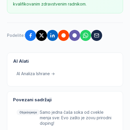
kvalifikovanim zdravstvenim radnikom.
Podelite:
AI Alati
AI Analiza Ishrane →
Povezani sadržaji
Samo jedna čaša soka od cvekle
Objašnjenje
menja sve: Evo zašto je zovu prirodni
doping!