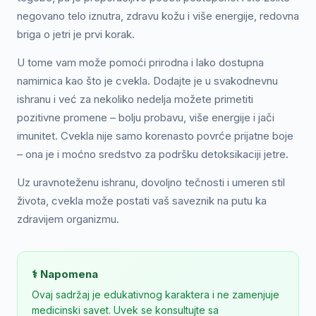
negovano telo iznutra, zdravu kožu i više energije, redovna
briga o jetri je prvi korak.
U tome vam može pomoći prirodna i lako dostupna
namirnica kao što je cvekla. Dodajte je u svakodnevnu
ishranu i već za nekoliko nedelja možete primetiti
pozitivne promene – bolju probavu, više energije i jači
imunitet. Cvekla nije samo korenasto povrće prijatne boje
– ona je i moćno sredstvo za podršku detoksikaciji jetre.
Uz uravnoteženu ishranu, dovoljno tečnosti i umeren stil
života, cvekla može postati vaš saveznik na putu ka
zdravijem organizmu.
⚕️ Napomena
Ovaj sadržaj je edukativnog karaktera i ne zamenjuje
medicinski savet. Uvek se konsultujte sa