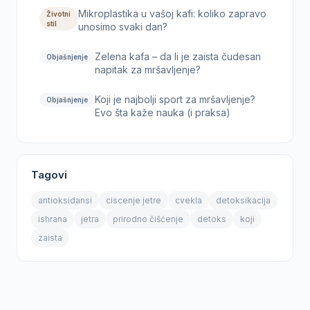
Mikroplastika u vašoj kafi: koliko zapravo
Životni
stil
unosimo svaki dan?
Zelena kafa – da li je zaista čudesan
Objašnjenje
napitak za mršavljenje?
Koji je najbolji sport za mršavljenje?
Objašnjenje
Evo šta kaže nauka (i praksa)
Tagovi
antioksidansi
ciscenje jetre
cvekla
detoksikacija
ishrana
jetra
prirodno čišćenje
detoks
koji
zaista