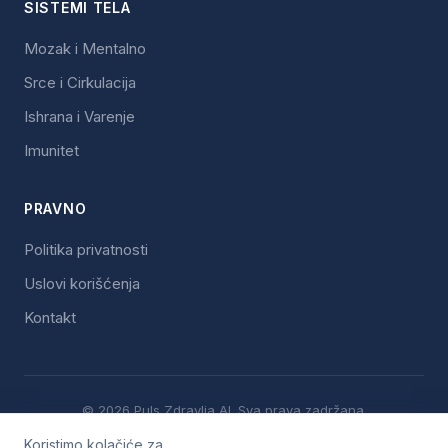
SISTEMI TELA
Mozak i Mentalno
Srce i Cirkulacija
Ishrana i Varenje
Imunitet
PRAVNO
Politika privatnosti
Uslovi korišćenja
Kontakt
© 2026 Puls Zdravlja AI. Sva prava zadržana.
Ova platforma pruža edukativne informacije i ne zamenjuje
Koristimo kolačiće za