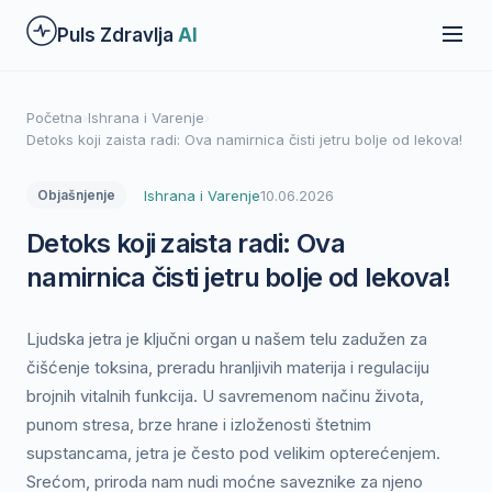
Preskoči
Puls Zdravlja
AI
na
glavni
sadržaj
Početna
›
Ishrana i Varenje
›
Detoks koji zaista radi: Ova namirnica čisti jetru bolje od lekova!
Ishrana i Varenje
10.06.2026
Objašnjenje
Detoks koji zaista radi: Ova
namirnica čisti jetru bolje od lekova!
Ljudska jetra je ključni organ u našem telu zadužen za
čišćenje toksina, preradu hranljivih materija i regulaciju
brojnih vitalnih funkcija. U savremenom načinu života,
punom stresa, brze hrane i izloženosti štetnim
supstancama, jetra je često pod velikim opterećenjem.
Srećom, priroda nam nudi moćne saveznike za njeno