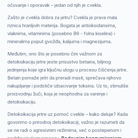
očuvanje i oporavak – jedan od njih je cvekla.
Zašto je cvekla dobra za jetru? Cvekla je prava mala
riznica hranljivih materija. Bogata je antioksidansima,
vlaknima, vitaminima (posebno B9 - folna kiselina) i
mineralima poput gvožđa, kalijuma i magnezijuma.
Međutim, ono što je posebno čini važnom za
detoksikaciju jetre jeste prisustvo betaina, biljnog
jedinjenja koje igra ključnu ulogu u procesu čišćenja jetre.
Betain pomaže jetri da preradi masti, sprečava njihovo
nakupljanje i podstiče izbacivanje toksina. Uz to, stimuliše
proizvodnju žuči, koja je neophodna za varenje i
detoksikaciju.
Detoksikacija jetre uz pomoć cvekle – kako deluje? Kada
govorimo o prirodnoj detoksikaciji, važno je razumeti da
se ne radi o agresivnim režimima, već o postepenom i