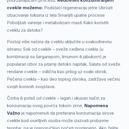
podržavajućem procesu.
Redovnim konzumiranjem
cvekle možemo:
Podstaći regeneraciju jetre Ubrzati
izbacivanje toksina iz tela Smanjiti upalne procese
Poboljšati varenje i metabolizam masti Kako koristiti
cveklu za detoks?
Postoji više načina da cveklu uključite u svakodnevnu
ishranu: Sok od cvekle – sveže ceđena cvekla (u
kombinaciji sa šargarepom, limunom ili jabukom) je
popularan izbor za jutarnji detoks napitak. Salata od sveže
rendane cvekle – odlična kao prilog uz svaki obrok.
Pečena cvekla – kao deo toplog obroka, zadržava većinu
svojih korisnih svojstava.
Čorba ili potaž od cvekle – lagan i ukusan način za
konzumaciju ovog povrća tokom zime.
Napomena
Važno
je napomenuti da preterana konzumacija sirove
cvekle kod osetljivih osoba može izazvati probavne
tegobe, pa je preporučljivo početi postepeno. Ako želite