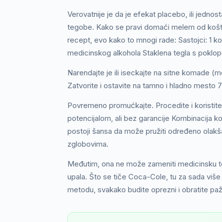
Verovatnije je da je efekat placebo, ili jedno
tegobe. Kako se pravi domaći melem od koštic
recept, evo kako to mnogi rade: Sastojci: 1 k
medicinskog alkohola Staklena tegla s poklop
Narendajte je ili iseckajte na sitne komade (mož
Zatvorite i ostavite na tamno i hladno mesto 
Povremeno promućkajte. Procedite i koristite 
potencijalom, ali bez garancije Kombinacija ko
postoji šansa da može pružiti određeno olakšan
zglobovima.
Međutim, ona ne može zameniti medicinsku terapi
upala. Što se tiče Coca-Cole, tu za sada više
metodu, svakako budite oprezni i obratite pažn