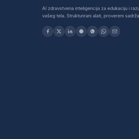
AI zdravstvena inteligencija za edukaciju i ra
vašeg tela. Strukturirani alati, provereni sadržaj