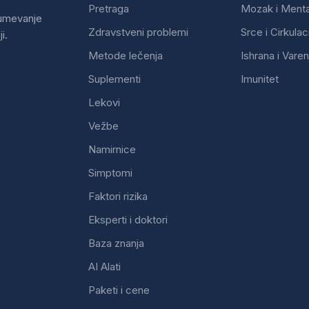
Pretraga
Mozak i Ment
zumevanje
Zdravstveni problemi
Srce i Cirkulac
i.
Metode lečenja
Ishrana i Varen
Suplementi
Imunitet
Lekovi
Vežbe
Namirnice
Simptomi
Faktori rizika
Eksperti i doktori
Baza znanja
AI Alati
Paketi i cene