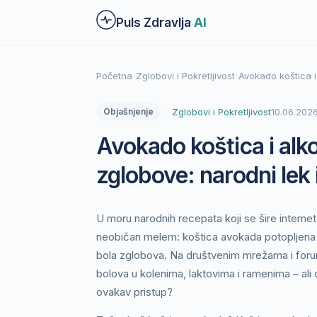
Preskoči
Puls Zdravlja
AI
na
glavni
sadržaj
Početna
›
Zglobovi i Pokretljivost
›
Avokado koštica i
Zglobovi i Pokretljivost
10.06.202
Objašnjenje
Avokado koštica i alko
zglobove: narodni lek 
U moru narodnih recepata koji se šire intern
neobičan melem: koštica avokada potopljena u
bola zglobova. Na društvenim mrežama i for
bolova u kolenima, laktovima i ramenima – ali 
ovakav pristup?