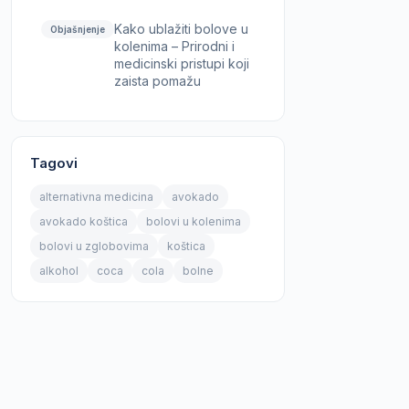
Kako ublažiti bolove u
Objašnjenje
kolenima – Prirodni i
medicinski pristupi koji
zaista pomažu
Tagovi
alternativna medicina
avokado
avokado koštica
bolovi u kolenima
bolovi u zglobovima
koštica
alkohol
coca
cola
bolne