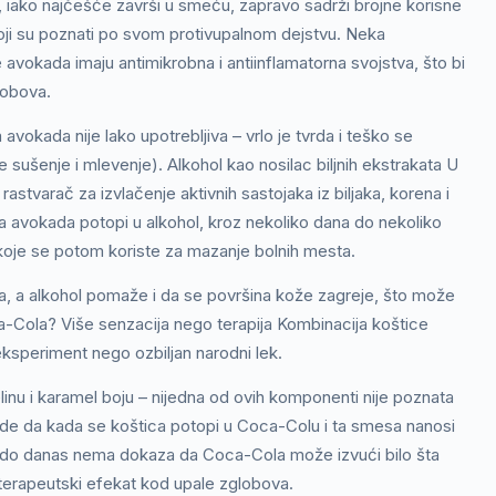
iako najčešće završi u smeću, zapravo sadrži brojne korisne
 koji su poznati po svom protivupalnom dejstvu. Neka
e avokada imaju antimikrobna i antiinflamatorna svojstva, što bi
lobova.
avokada nije lako upotrebljiva – vrlo je tvrda i teško se
ušenje i mlevenje). Alkohol kao nosilac biljnih ekstrakata U
rastvarač za izvlačenje aktivnih sastojaka iz biljaka, korena i
a avokada potopi u alkohol, kroz nekoliko dana do nekoliko
je koje se potom koriste za mazanje bolnih mesta.
ra, a alkohol pomaže i da se površina kože zagreje, što može
a-Cola? Više senzacija nego terapija Kombinacija koštice
eksperiment nego ozbiljan narodni lek.
linu i karamel boju – nijedna od ovih komponenti nije poznata
vrde da kada se koštica potopi u Coca-Colu i ta smesa nanosi
, do danas nema dokaza da Coca-Cola može izvući bilo šta
v terapeutski efekat kod upale zglobova.