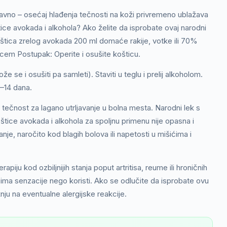
stavno – osećaj hlađenja tečnosti na koži privremeno ublažava
e avokada i alkohola? Ako želite da isprobate ovaj narodni
oštica zrelog avokada 200 ml domaće rakije, votke ili 70%
cem Postupak: Operite i osušite košticu.
e se i osušiti pa samleti). Staviti u teglu i prelij alkoholom.
7–14 dana.
tečnost za lagano utrljavanje u bolna mesta. Narodni lek s
štice avokada i alkohola za spoljnu primenu nije opasna i
je, naročito kod blagih bolova ili napetosti u mišićima i
ju kod ozbiljnijih stanja poput artritisa, reume ili hroničnih
 ima senzacije nego koristi. Ako se odlučite da isprobate ovu
ju na eventualne alergijske reakcije.