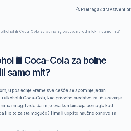
🔍 Pretraga
Zdravstveni p
 alkohol ili Coca-Cola za bolne zglobove: narodni lek ili samo mit?
6
hol ili Coca-Cola za bolne
ili samo mit?
etom, u poslednje vreme sve češće se spominje jedan
 alkohol ili Coca-Colu, kao prirodno sredstvo za ublažavanje
umima mnogi tvrde da im je ova kombinacija pomogla kod
da li je to zaista moguće? I ima li uopšte naučne osnove za