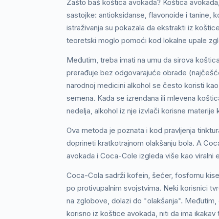
Zašto baš koštica avokada? Koštica avokada, 
sastojke: antioksidanse, flavonoide i tanine,
istraživanja su pokazala da ekstrakti iz koštic
teoretski moglo pomoći kod lokalne upale zg
Međutim, treba imati na umu da sirova koštica 
prerađuje bez odgovarajuće obrade (najčešće s
narodnoj medicini alkohol se često koristi kao 
semena. Kada se izrendana ili mlevena koštic
nedelja, alkohol iz nje izvlači korisne materi
Ova metoda je poznata i kod pravljenja tinktu
doprineti kratkotrajnom olakšanju bola. A Coc
avokada i Coca-Cole izgleda više kao viralni 
Coca-Cola sadrži kofein, šećer, fosfornu kise
po protivupalnim svojstvima. Neki korisnici t
na zglobove, dolazi do "olakšanja". Međutim
korisno iz koštice avokada, niti da ima ikaka