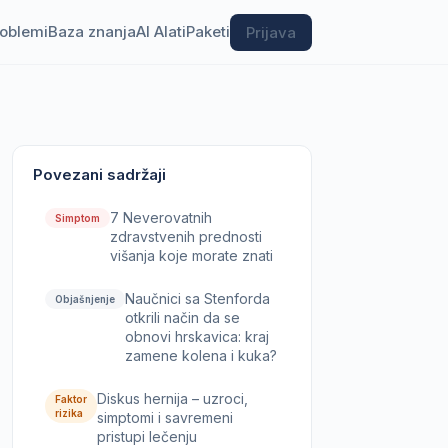
roblemi
Baza znanja
AI Alati
Paketi
Prijava
Povezani sadržaji
7 Neverovatnih
Simptom
zdravstvenih prednosti
višanja koje morate znati
Naučnici sa Stenforda
Objašnjenje
otkrili način da se
obnovi hrskavica: kraj
zamene kolena i kuka?
Diskus hernija – uzroci,
Faktor
rizika
simptomi i savremeni
pristupi lečenju