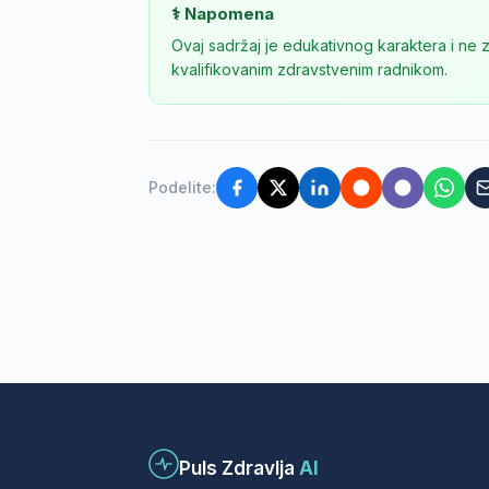
⚕️ Napomena
Ovaj sadržaj je edukativnog karaktera i ne 
kvalifikovanim zdravstvenim radnikom.
Podelite:
Puls Zdravlja
AI