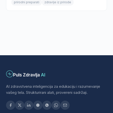
prirodni preparati
zdravlje iz prirode
Puls Zdravlja
AI
AI zdravstvena inteligencija za edukaciju i razumevanje
vašeg tela. Strukturirani alati, provereni sadržaji.