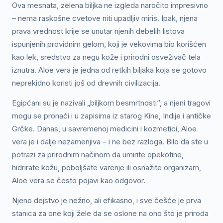
Ova mesnata, zelena biljka ne izgleda naročito impresivno
– nema raskošne cvetove niti upadljiv miris. Ipak, njena
prava vrednost krije se unutar njenih debelih listova
ispunjenih providnim gelom, koji je vekovima bio korišćen
kao lek, sredstvo za negu kože i prirodni osveživač tela
iznutra. Aloe vera je jedna od retkih biljaka koja se gotovo
neprekidno koristi još od drevnih civilizacija.
Egipćani su je nazivali „biljkom besmrtnosti“, a njeni tragovi
mogu se pronaći i u zapisima iz starog Kine, Indije i antičke
Grčke. Danas, u savremenoj medicini i kozmetici, Aloe
vera je i dalje nezamenjiva – i ne bez razloga. Bilo da ste u
potrazi za prirodnim načinom da umirite opekotine,
hidrirate kožu, poboljšate varenje ili osnažite organizam,
Aloe vera se često pojavi kao odgovor.
Njeno dejstvo je nežno, ali efikasno, i sve češće je prva
stanica za one koji žele da se oslone na ono što je priroda