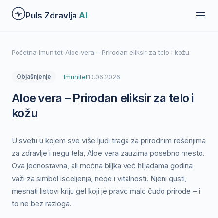
Preskoči
Puls Zdravlja
AI
na
glavni
sadržaj
Početna
›
Imunitet
›
Aloe vera – Prirodan eliksir za telo i kožu
Imunitet
10.06.2026
Objašnjenje
Aloe vera – Prirodan eliksir za telo i
kožu
U svetu u kojem sve više ljudi traga za prirodnim rešenjima
za zdravlje i negu tela, Aloe vera zauzima posebno mesto.
Ova jednostavna, ali moćna biljka već hiljadama godina
važi za simbol isceljenja, nege i vitalnosti. Njeni gusti,
mesnati listovi kriju gel koji je pravo malo čudo prirode – i
to ne bez razloga.