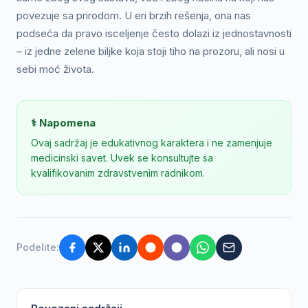
povezuje sa prirodom. U eri brzih rešenja, ona nas
podseća da pravo isceljenje često dolazi iz jednostavnosti
– iz jedne zelene biljke koja stoji tiho na prozoru, ali nosi u
sebi moć života.
⚕️ Napomena
Ovaj sadržaj je edukativnog karaktera i ne zamenjuje
medicinski savet. Uvek se konsultujte sa
kvalifikovanim zdravstvenim radnikom.
Podelite: