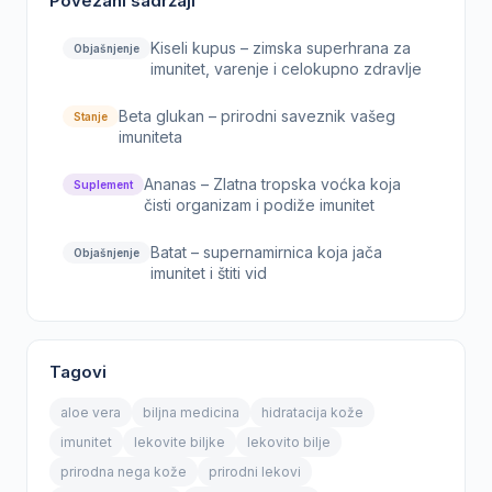
Povezani sadržaji
Kiseli kupus – zimska superhrana za
Objašnjenje
imunitet, varenje i celokupno zdravlje
Beta glukan – prirodni saveznik vašeg
Stanje
imuniteta
Ananas – Zlatna tropska voćka koja
Suplement
čisti organizam i podiže imunitet
Batat – supernamirnica koja jača
Objašnjenje
imunitet i štiti vid
Tagovi
aloe vera
biljna medicina
hidratacija kože
imunitet
lekovite biljke
lekovito bilje
prirodna nega kože
prirodni lekovi