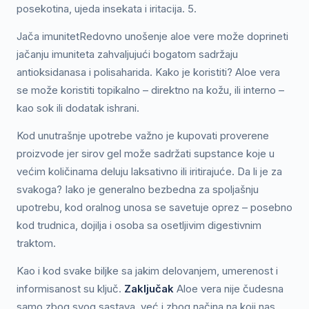
posekotina, ujeda insekata i iritacija. 5.
Jača imunitetRedovno unošenje aloe vere može doprineti
jačanju imuniteta zahvaljujući bogatom sadržaju
antioksidanasa i polisaharida. Kako je koristiti? Aloe vera
se može koristiti topikalno – direktno na kožu, ili interno –
kao sok ili dodatak ishrani.
Kod unutrašnje upotrebe važno je kupovati proverene
proizvode jer sirov gel može sadržati supstance koje u
većim količinama deluju laksativno ili iritirajuće. Da li je za
svakoga? Iako je generalno bezbedna za spoljašnju
upotrebu, kod oralnog unosa se savetuje oprez – posebno
kod trudnica, dojilja i osoba sa osetljivim digestivnim
traktom.
Kao i kod svake biljke sa jakim delovanjem, umerenost i
informisanost su ključ.
Zaključak
Aloe vera nije čudesna
samo zbog svog sastava, već i zbog načina na koji nas