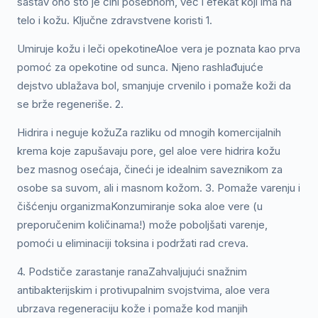
sastav ono što je čini posebnom, već i efekat koji ima na
telo i kožu. Ključne zdravstvene koristi 1.
Umiruje kožu i leči opekotineAloe vera je poznata kao prva
pomoć za opekotine od sunca. Njeno rashlađujuće
dejstvo ublažava bol, smanjuje crvenilo i pomaže koži da
se brže regeneriše. 2.
Hidrira i neguje kožuZa razliku od mnogih komercijalnih
krema koje zapušavaju pore, gel aloe vere hidrira kožu
bez masnog osećaja, čineći je idealnim saveznikom za
osobe sa suvom, ali i masnom kožom. 3. Pomaže varenju i
čišćenju organizmaKonzumiranje soka aloe vere (u
preporučenim količinama!) može poboljšati varenje,
pomoći u eliminaciji toksina i podržati rad creva.
4. Podstiče zarastanje ranaZahvaljujući snažnim
antibakterijskim i protivupalnim svojstvima, aloe vera
ubrzava regeneraciju kože i pomaže kod manjih