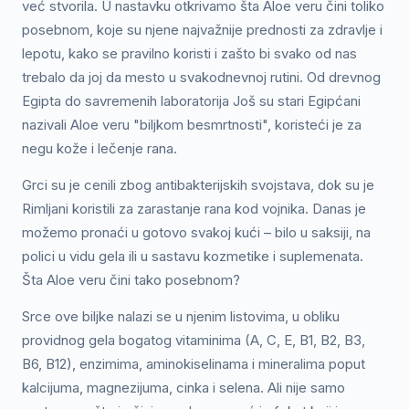
već stvorila. U nastavku otkrivamo šta Aloe veru čini toliko
posebnom, koje su njene najvažnije prednosti za zdravlje i
lepotu, kako se pravilno koristi i zašto bi svako od nas
trebalo da joj da mesto u svakodnevnoj rutini. Od drevnog
Egipta do savremenih laboratorija Još su stari Egipćani
nazivali Aloe veru "biljkom besmrtnosti", koristeći je za
negu kože i lečenje rana.
Grci su je cenili zbog antibakterijskih svojstava, dok su je
Rimljani koristili za zarastanje rana kod vojnika. Danas je
možemo pronaći u gotovo svakoj kući – bilo u saksiji, na
polici u vidu gela ili u sastavu kozmetike i suplemenata.
Šta Aloe veru čini tako posebnom?
Srce ove biljke nalazi se u njenim listovima, u obliku
providnog gela bogatog vitaminima (A, C, E, B1, B2, B3,
B6, B12), enzimima, aminokiselinama i mineralima poput
kalcijuma, magnezijuma, cinka i selena. Ali nije samo