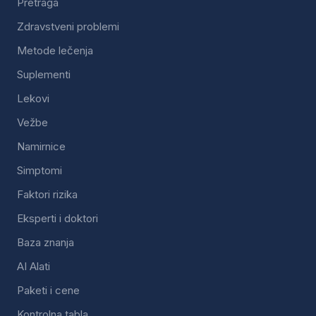
Pretraga
Zdravstveni problemi
Metode lečenja
Suplementi
Lekovi
Vežbe
Namirnice
Simptomi
Faktori rizika
Eksperti i doktori
Baza znanja
AI Alati
Paketi i cene
Kontrolna tabla