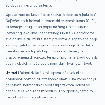
zglobova ili nervnog sistema.
Upravo zato se lupus često naziva „bolest sa hiljadu lica“.
Najčešći oblik bolesti je sistemski eritemski lupus (SLE),
ali postoje i drugi oblici poput kožnog lupusa, lupusa
izazvanog lekovima i neonatalnog lupusa.Zajedničko za
sve oblike je da imuni sistem prepoznaje sopstvene ćelije
kao neprijatelje, izazivajući upalu i oštećenja tkiva. Iako
trenutno ne postoji lek koji potpuno leči lupus, uz
pravovremenu dijagnozu, terapiju i promene životnog stila,
većina obolelih može voditi normalan i kvalitetan život.
Uzroci
i faktori rizika Uzrok lupusa još uvek nije u
potpunosti poznat, ali istraživanja ukazuju na kombinaciju
genetskih, hormonalnih i spoljašnjih faktora.Bolest se
češće javlja kod žena između 15. i 45. godine, naročito u
periodima hormonskih promena.