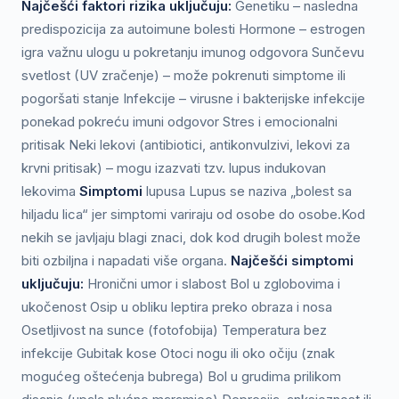
Najčešći faktori rizika uključuju:
Genetiku – nasledna
predispozicija za autoimune bolesti Hormone – estrogen
igra važnu ulogu u pokretanju imunog odgovora Sunčevu
svetlost (UV zračenje) – može pokrenuti simptome ili
pogoršati stanje Infekcije – virusne i bakterijske infekcije
ponekad pokreću imuni odgovor Stres i emocionalni
pritisak Neki lekovi (antibiotici, antikonvulzivi, lekovi za
krvni pritisak) – mogu izazvati tzv. lupus indukovan
lekovima
Simptomi
lupusa Lupus se naziva „bolest sa
hiljadu lica“ jer simptomi variraju od osobe do osobe.Kod
nekih se javljaju blagi znaci, dok kod drugih bolest može
biti ozbiljna i napadati više organa.
Najčešći simptomi
uključuju:
Hronični umor i slabost Bol u zglobovima i
ukočenost Osip u obliku leptira preko obraza i nosa
Osetljivost na sunce (fotofobija) Temperatura bez
infekcije Gubitak kose Otoci nogu ili oko očiju (znak
mogućeg oštećenja bubrega) Bol u grudima prilikom