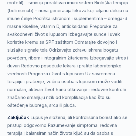
mofetil) – smiruju preaktivan imuni sistem Biološka terapija
(belimumab) – nova generacija lekova koji ciljano deluju na
imune ćelije Podrška ishranom i suplementima – omega-3
masne kiseline, vitamin D, antioksidansi Preporuke za
svakodnevni život s lupusom Izbegavajte sunce i uvek
koristite kremu sa SPF zaštitom Odmarajte dovoljno i
slušajte signale tela Održavajte zdravu ishranu bogatu
povrćem, ribom i integralnim žitaricama Izbegavajte stres i
duvan Redovno posećujte lekara i pratite laboratorijske
vrednosti Prognoza i život s lupusom Uz savremenu
terapiju i praćenje, većina osoba s lupusom može voditi
normalan, aktivan život.Rano otkrivanje i redovne kontrole
značajno smanjuju rizik od komplikacija kao što su
oštećenje bubrega, srca ili pluća.
Zaključak
Lupus je složena, ali kontrolisana bolest ako se
pristupi odgovorno.Razumevanje simptoma, redovna
terapija i balansiran način života ključ su da osoba s