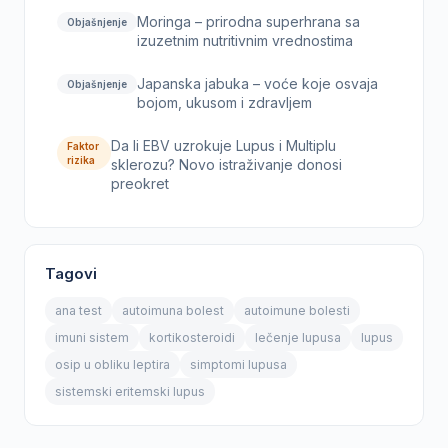
Moringa – prirodna superhrana sa
Objašnjenje
izuzetnim nutritivnim vrednostima
Japanska jabuka – voće koje osvaja
Objašnjenje
bojom, ukusom i zdravljem
Da li EBV uzrokuje Lupus i Multiplu
Faktor
rizika
sklerozu? Novo istraživanje donosi
preokret
Tagovi
ana test
autoimuna bolest
autoimune bolesti
imuni sistem
kortikosteroidi
lečenje lupusa
lupus
osip u obliku leptira
simptomi lupusa
sistemski eritemski lupus