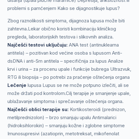
disanja (upala plućne maramice) Depresija, anksioznost ili
problemi s pamćenjem Kako se dijagnostikuje lupus?
Zbog raznolikosti simptoma, dijagnoza lupusa može biti
zahtevna.Lekar obično koristi kombinaciju kliničkog
pregleda, laboratorijskih testova i slikovnih analiza.
Najčešći testovi uključuju:
ANA test (antinuklearna
antitela) – pozitivan kod većine osoba s lupusom Anti-
dsDNA i anti-Sm antitela – specifičnija za lupus Analize
krvi i urina – za procenu upale i funkcije bubrega Ultrazvuk,
RTG ili biopsija – po potrebi za praćenje oštećenja organa
Lečenje
lupusa Lupus se ne može potpuno izlečiti, ali se
može držati pod kontrolom.Cilj terapije je smanjenje upale,
ublažavanje simptoma i sprečavanje oštećenja organa.
Najčešći oblici terapije su:
Kortikosteroidi (prednizon,
metilprednizolon) – brzo smanjuju upalu Antimalarici
(hidroksihlorokin) – smanjuju kožne i zglobne simptome
Imunosupresivi (azatioprin, metotreksat, mikofenolat