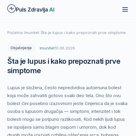
Preskoči
Puls Zdravlja
AI
na
glavni
sadržaj
Početna
›
Imunitet
›
Šta je lupus i kako prepoznati prve simptome
Imunitet
10.06.2026
Objašnjenje
Šta je lupus i kako prepoznati prve
simptome
Lupus je složena, često nepredvidiva autoimuna bolest
koja može zahvatiti gotovo svaki deo tela. Ono što ovu
bolest čini posebno izazovnom jeste činjenica da je svaka
osoba s lupusom drugačija — simptomi, intenzitet i tok
bolesti mogu se potpuno razlikovati. Kod nekih ljudi lupus
se ispoljava samo blagim osipom i umorom, dok kod
drugih može izazvati ozbiljna oštećenja srca, bubrega,