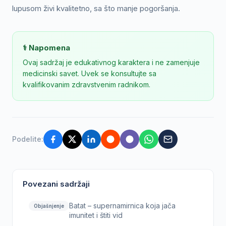
lupusom živi kvalitetno, sa što manje pogoršanja.
⚕️ Napomena
Ovaj sadržaj je edukativnog karaktera i ne zamenjuje
medicinski savet. Uvek se konsultujte sa
kvalifikovanim zdravstvenim radnikom.
Podelite:
Povezani sadržaji
Batat – supernamirnica koja jača
Objašnjenje
imunitet i štiti vid